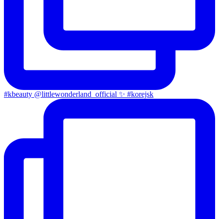
#kbeauty @littlewonderland_official ✨ #korejsk