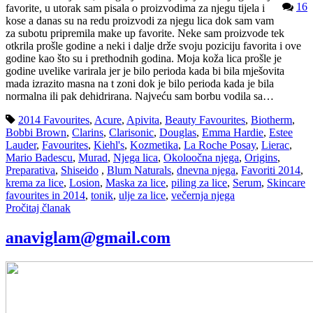
16
favorite, u utorak sam pisala o proizvodima za njegu tijela i
kose a danas su na redu proizvodi za njegu lica dok sam vam
za subotu pripremila make up favorite. Neke sam proizvode tek
otkrila prošle godine a neki i dalje drže svoju poziciju favorita i ove
godine kao što su i prethodnih godina. Moja koža lica prošle je
godine uvelike varirala jer je bilo perioda kada bi bila mješovita
mada izrazito masna na t zoni dok je bilo perioda kada je bila
normalna ili pak dehidrirana. Najveću sam borbu vodila sa…
2014 Favourites
,
Acure
,
Apivita
,
Beauty Favourites
,
Biotherm
,
Bobbi Brown
,
Clarins
,
Clarisonic
,
Douglas
,
Emma Hardie
,
Estee
Lauder
,
Favourites
,
Kiehl's
,
Kozmetika
,
La Roche Posay
,
Lierac
,
Mario Badescu
,
Murad
,
Njega lica
,
Okoloočna njega
,
Origins
,
Preparativa
,
Shiseido
,
Blum Naturals
,
dnevna njega
,
Favoriti 2014
,
krema za lice
,
Losion
,
Maska za lice
,
piling za lice
,
Serum
,
Skincare
favourites in 2014
,
tonik
,
ulje za lice
,
večernja njega
Pročitaj članak
anaviglam@gmail.com