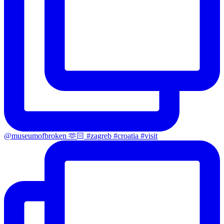
@museumofbroken 🫶🏻 #zagreb #croatia #visit