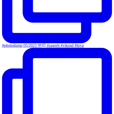
#photodump 05/2023 🫶🏻 #zagreb #vikend #hrva