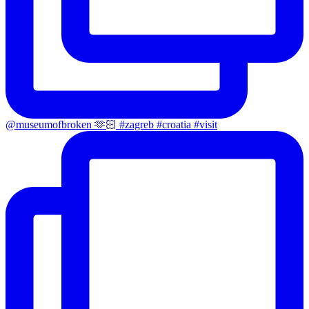
@museumofbroken 🫶🏻 #zagreb #croatia #visit