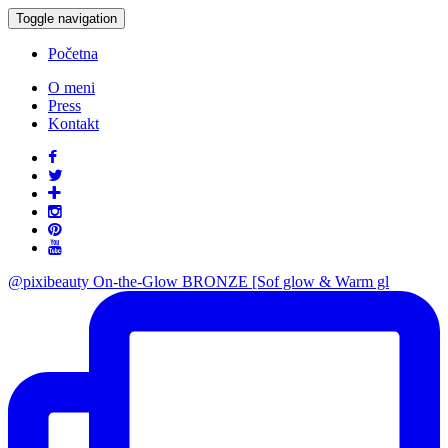
Toggle navigation
Početna
O meni
Press
Kontakt
@pixibeauty On-the-Glow BRONZE [Sof glow & Warm gl