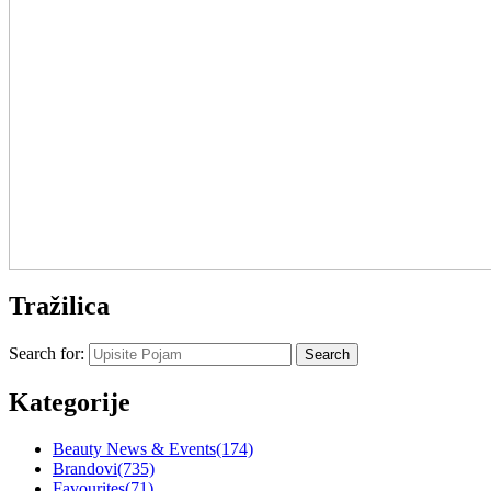
Tražilica
Search for:
Kategorije
Beauty News & Events
(174)
Brandovi
(735)
Favourites
(71)