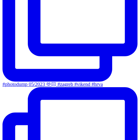
#photodump 05/2023 🫶🏻 #zagreb #vikend #hrva