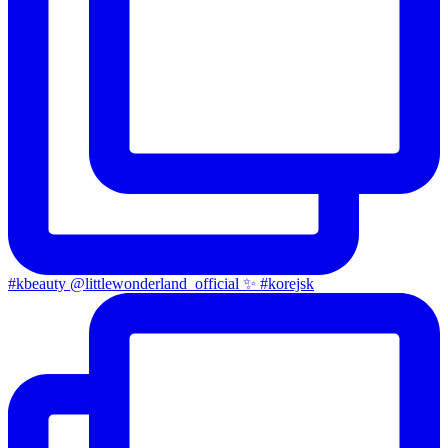
#kbeauty @littlewonderland_official ✨ #korejsk