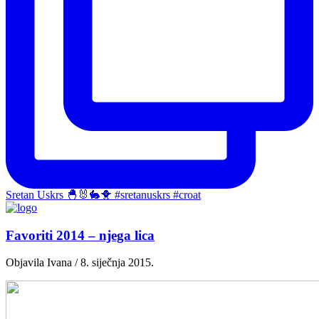
Sretan Uskrs 🐣🐰🐇🐥 #sretanuskrs #croat
Favoriti 2014 – njega lica
Objavila Ivana / 8. siječnja 2015.