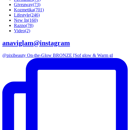
Giveaway
(73)
Kozmetika
(701)
Lifestyle
(246)
New In
(160)
Razno
(78)
Video
(2)
anaviglam@instagram
@pixibeauty On-the-Glow BRONZE [Sof glow & Warm gl