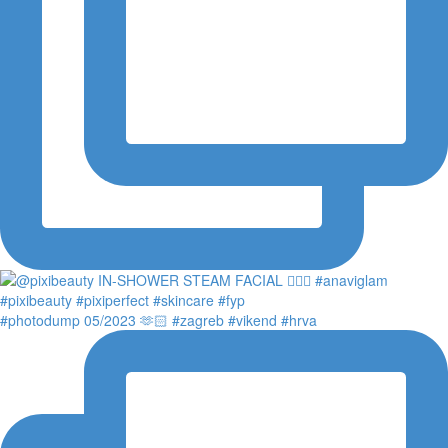
#photodump 05/2023 🫶🏻 #zagreb #vikend #hrva