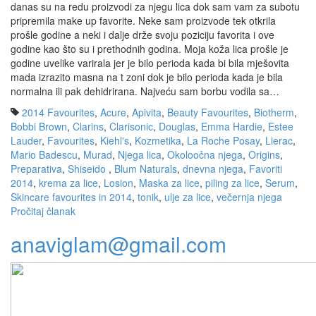
danas su na redu proizvodi za njegu lica dok sam vam za subotu
pripremila make up favorite. Neke sam proizvode tek otkrila
prošle godine a neki i dalje drže svoju poziciju favorita i ove
godine kao što su i prethodnih godina. Moja koža lica prošle je
godine uvelike varirala jer je bilo perioda kada bi bila mješovita
mada izrazito masna na t zoni dok je bilo perioda kada je bila
normalna ili pak dehidrirana. Najveću sam borbu vodila sa…
2014 Favourites
,
Acure
,
Apivita
,
Beauty Favourites
,
Biotherm
,
Bobbi Brown
,
Clarins
,
Clarisonic
,
Douglas
,
Emma Hardie
,
Estee
Lauder
,
Favourites
,
Kiehl's
,
Kozmetika
,
La Roche Posay
,
Lierac
,
Mario Badescu
,
Murad
,
Njega lica
,
Okoloočna njega
,
Origins
,
Preparativa
,
Shiseido
,
Blum Naturals
,
dnevna njega
,
Favoriti
2014
,
krema za lice
,
Losion
,
Maska za lice
,
piling za lice
,
Serum
,
Skincare favourites in 2014
,
tonik
,
ulje za lice
,
večernja njega
Pročitaj članak
anaviglam@gmail.com