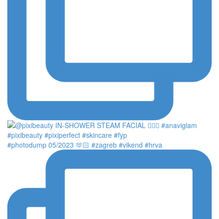
#photodump 05/2023 🫶🏻 #zagreb #vikend #hrva