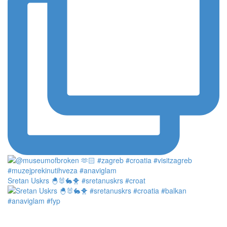
Sretan Uskrs 🐣🐰🐇🐥 #sretanuskrs #croat