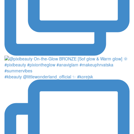
#kbeauty @littlewonderland_official ✨ #korejsk