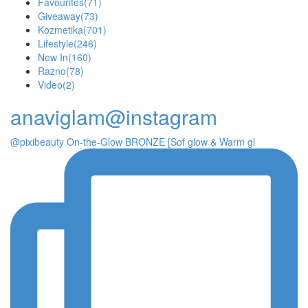
Favourites
(71)
Giveaway
(73)
Kozmetika
(701)
Lifestyle
(246)
New In
(160)
Razno
(78)
Video
(2)
anaviglam@instagram
@pixibeauty On-the-Glow BRONZE [Sof glow & Warm gl