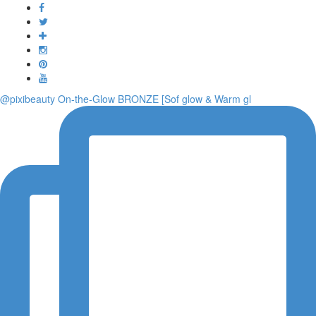
Toggle
navigati
@pixibeauty On-the-Glow BRONZE [Sof glow & Warm gl