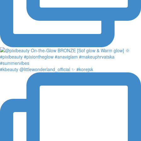
#kbeauty @littlewonderland_official ✨ #korejsk