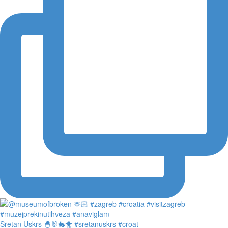
Sretan Uskrs 🐣🐰🐇🐥 #sretanuskrs #croat