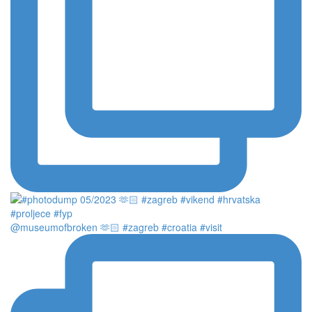
@museumofbroken 🫶🏻 #zagreb #croatia #visit