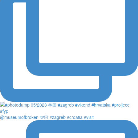
@museumofbroken 🫶🏻 #zagreb #croatia #visit