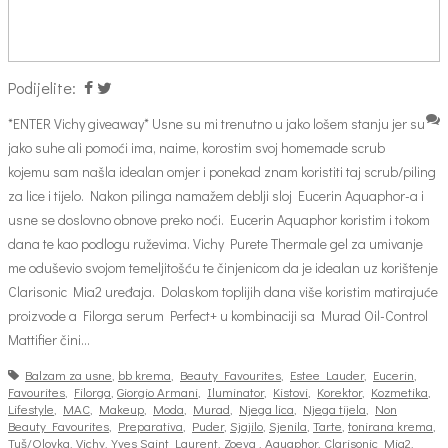
Podijelite:
*ENTER Vichy giveaway* Usne su mi trenutno u jako lošem stanju jer su
jako suhe ali pomoći ima, naime, korostim svoj homemade scrub
kojemu sam našla idealan omjer i ponekad znam koristiti taj scrub/piling
za lice i tijelo. Nakon pilinga namažem deblji sloj Eucerin Aquaphor-a i
usne se doslovno obnove preko noći. Eucerin Aquaphor koristim i tokom
dana te kao podlogu ruževima. Vichy Purete Thermale gel za umivanje
me oduševio svojom temeljitošću te činjenicom da je idealan uz korištenje
Clarisonic Mia2 uređaja. Dolaskom toplijih dana više koristim matirajuće
proizvode a Filorga serum Perfect+ u kombinaciji sa Murad Oil-Control
Mattifier čini…
Balzam za usne
,
bb krema
,
Beauty Favourites
,
Estee Lauder
,
Eucerin
,
Favourites
,
Filorga
,
Giorgio Armani
,
Iluminator
,
Kistovi
,
Korektor
,
Kozmetika
,
Lifestyle
,
MAC
,
Makeup
,
Moda
,
Murad
,
Njega lica
,
Njega tijela
,
Non
Beauty Favourites
,
Preparativa
,
Puder
,
Sjajilo
,
Sjenila
,
Tarte
,
tonirana krema
,
Tuš/Olovka
,
Vichy
,
Yves Saint Laurent
,
Zoeva
,
Aquaphor
,
Clarisonic Mia2
,