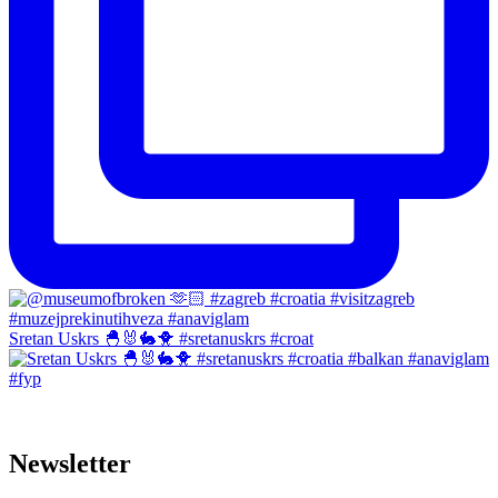
Sretan Uskrs 🐣🐰🐇🐥 #sretanuskrs #croat
Newsletter