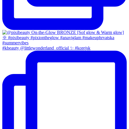
#kbeauty @littlewonderland_official ✨ #korejsk