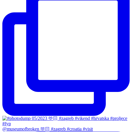
@museumofbroken 🫶🏻 #zagreb #croatia #visit