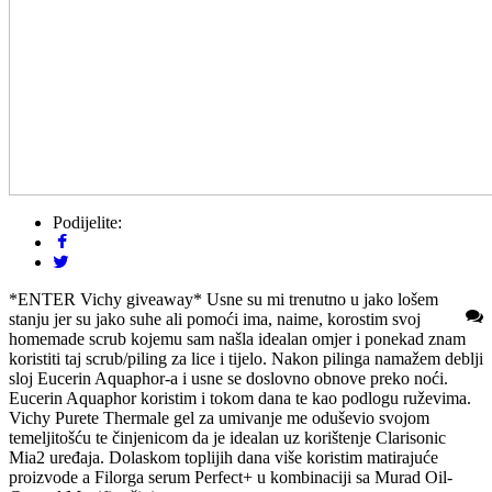
Podijelite:
*ENTER Vichy giveaway* Usne su mi trenutno u jako lošem
stanju jer su jako suhe ali pomoći ima, naime, korostim svoj
homemade scrub kojemu sam našla idealan omjer i ponekad znam
koristiti taj scrub/piling za lice i tijelo. Nakon pilinga namažem deblji
sloj Eucerin Aquaphor-a i usne se doslovno obnove preko noći.
Eucerin Aquaphor koristim i tokom dana te kao podlogu ruževima.
Vichy Purete Thermale gel za umivanje me oduševio svojom
temeljitošću te činjenicom da je idealan uz korištenje Clarisonic
Mia2 uređaja. Dolaskom toplijih dana više koristim matirajuće
proizvode a Filorga serum Perfect+ u kombinaciji sa Murad Oil-