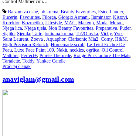
Control Mattifier čini…
Balzam za usne
,
bb krema
,
Beauty Favourites
,
Estee Lauder
,
Eucerin
,
Favourites
,
Filorga
,
Giorgio Armani
,
Iluminator
,
Kistovi
,
Korektor
,
Kozmetika
,
Lifestyle
,
MAC
,
Makeup
,
Moda
,
Murad
,
Njega lica
,
Njega tijela
,
Non Beauty Favourites
,
Preparativa
,
Puder
,
Sjajilo
,
Sjenila
,
Tarte
,
tonirana krema
,
Tuš/Olovka
,
Vichy
,
Yves
Saint Laurent
,
Zoeva
,
Aquaphor
,
Clarisonic Mia2
,
Corny
,
H&M
,
High Precision Retouch
,
Homemade scrub
,
Le Teint Enchre De
Peau
,
Luxe Face Paint 109
,
Nakit
,
neckles
,
ogrlica
,
Oil Control
Mattifier
,
Perfect+
,
Purete Thermale
,
Rouge Pur Couture The Mats
,
Tartalette
,
Teddy
,
Yankee Candle
Pročitaj članak
anaviglam@gmail.com