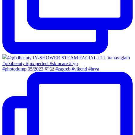
#photodump 05/2023 🫶🏻 #zagreb #vikend #hrva