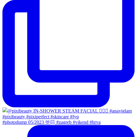
#photodump 05/2023 🫶🏻 #zagreb #vikend #hrva