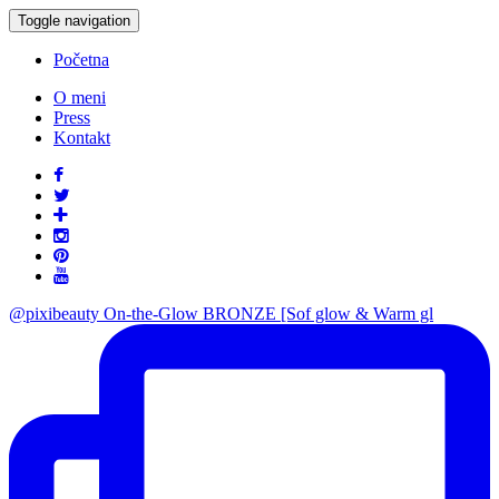
Toggle navigation
Početna
O meni
Press
Kontakt
@pixibeauty On-the-Glow BRONZE [Sof glow & Warm gl