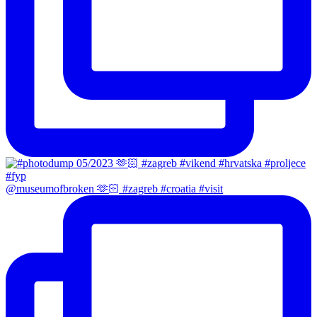
@museumofbroken 🫶🏻 #zagreb #croatia #visit