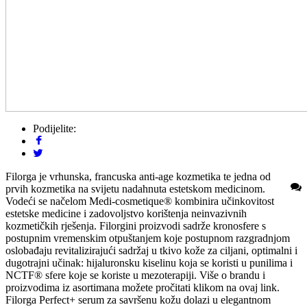
Podijelite:
Filorga je vrhunska, francuska anti-age kozmetika te jedna od
prvih kozmetika na svijetu nadahnuta estetskom medicinom.
Vodeći se načelom Medi-cosmetique® kombinira učinkovitost
estetske medicine i zadovoljstvo korištenja neinvazivnih
kozmetičkih rješenja. Filorgini proizvodi sadrže kronosfere s
postupnim vremenskim otpuštanjem koje postupnom razgradnjom
oslobađaju revitalizirajući sadržaj u tkivo kože za ciljani, optimalni i
dugotrajni učinak: hijaluronsku kiselinu koja se koristi u punilima i
NCTF® sfere koje se koriste u mezoterapiji. Više o brandu i
proizvodima iz asortimana možete pročitati klikom na ovaj link.
Filorga Perfect+ serum za savršenu kožu dolazi u elegantnom