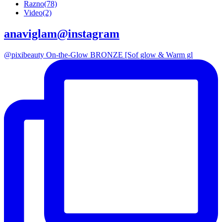
Razno
(78)
Video
(2)
anaviglam@instagram
@pixibeauty On-the-Glow BRONZE [Sof glow & Warm gl