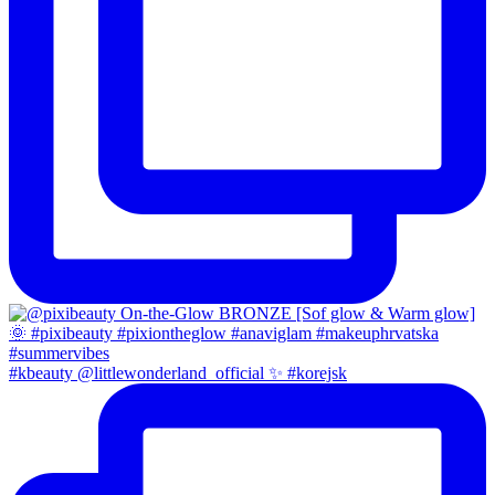
#kbeauty @littlewonderland_official ✨ #korejsk