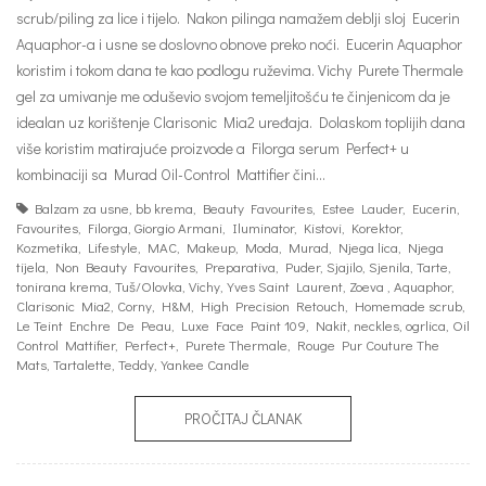
scrub/piling za lice i tijelo. Nakon pilinga namažem deblji sloj Eucerin
Aquaphor-a i usne se doslovno obnove preko noći. Eucerin Aquaphor
koristim i tokom dana te kao podlogu ruževima. Vichy Purete Thermale
gel za umivanje me oduševio svojom temeljitošću te činjenicom da je
idealan uz korištenje Clarisonic Mia2 uređaja. Dolaskom toplijih dana
više koristim matirajuće proizvode a Filorga serum Perfect+ u
kombinaciji sa Murad Oil-Control Mattifier čini…
Balzam za usne
,
bb krema
,
Beauty Favourites
,
Estee Lauder
,
Eucerin
,
Favourites
,
Filorga
,
Giorgio Armani
,
Iluminator
,
Kistovi
,
Korektor
,
Kozmetika
,
Lifestyle
,
MAC
,
Makeup
,
Moda
,
Murad
,
Njega lica
,
Njega
tijela
,
Non Beauty Favourites
,
Preparativa
,
Puder
,
Sjajilo
,
Sjenila
,
Tarte
,
tonirana krema
,
Tuš/Olovka
,
Vichy
,
Yves Saint Laurent
,
Zoeva
,
Aquaphor
,
Clarisonic Mia2
,
Corny
,
H&M
,
High Precision Retouch
,
Homemade scrub
,
Le Teint Enchre De Peau
,
Luxe Face Paint 109
,
Nakit
,
neckles
,
ogrlica
,
Oil
Control Mattifier
,
Perfect+
,
Purete Thermale
,
Rouge Pur Couture The
Mats
,
Tartalette
,
Teddy
,
Yankee Candle
PROČITAJ ČLANAK