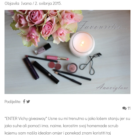
Objavila Ivana / 2. svibnja 2015.
Podijelite:
11
*ENTER Vichy giveaway* Usne su mi trenutno u jako lošem stanju jer su
jako suhe ali pomoći ima, naime, korostim svoj homemade scrub
kojemu sam našla idealan omjer i ponekad znam koristiti taj