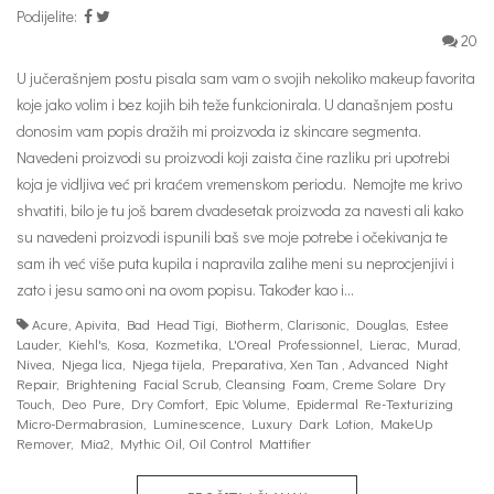
Podijelite:
20
U jučerašnjem postu pisala sam vam o svojih nekoliko makeup favorita
koje jako volim i bez kojih bih teže funkcionirala. U današnjem postu
donosim vam popis dražih mi proizvoda iz skincare segmenta.
Navedeni proizvodi su proizvodi koji zaista čine razliku pri upotrebi
koja je vidljiva već pri kraćem vremenskom periodu. Nemojte me krivo
shvatiti, bilo je tu još barem dvadesetak proizvoda za navesti ali kako
su navedeni proizvodi ispunili baš sve moje potrebe i očekivanja te
sam ih već više puta kupila i napravila zalihe meni su neprocjenjivi i
zato i jesu samo oni na ovom popisu. Također kao i…
Acure
,
Apivita
,
Bad Head Tigi
,
Biotherm
,
Clarisonic
,
Douglas
,
Estee
Lauder
,
Kiehl's
,
Kosa
,
Kozmetika
,
L'Oreal Professionnel
,
Lierac
,
Murad
,
Nivea
,
Njega lica
,
Njega tijela
,
Preparativa
,
Xen Tan
,
Advanced Night
Repair
,
Brightening Facial Scrub
,
Cleansing Foam
,
Creme Solare Dry
Touch
,
Deo Pure
,
Dry Comfort
,
Epic Volume
,
Epidermal Re-Texturizing
Micro-Dermabrasion
,
Luminescence
,
Luxury Dark Lotion
,
MakeUp
Remover
,
Mia2
,
Mythic Oil
,
Oil Control Mattifier