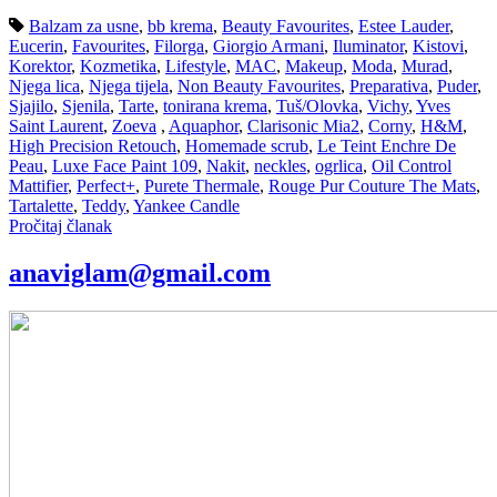
Balzam za usne
,
bb krema
,
Beauty Favourites
,
Estee Lauder
,
Eucerin
,
Favourites
,
Filorga
,
Giorgio Armani
,
Iluminator
,
Kistovi
,
Korektor
,
Kozmetika
,
Lifestyle
,
MAC
,
Makeup
,
Moda
,
Murad
,
Njega lica
,
Njega tijela
,
Non Beauty Favourites
,
Preparativa
,
Puder
,
Sjajilo
,
Sjenila
,
Tarte
,
tonirana krema
,
Tuš/Olovka
,
Vichy
,
Yves
Saint Laurent
,
Zoeva
,
Aquaphor
,
Clarisonic Mia2
,
Corny
,
H&M
,
High Precision Retouch
,
Homemade scrub
,
Le Teint Enchre De
Peau
,
Luxe Face Paint 109
,
Nakit
,
neckles
,
ogrlica
,
Oil Control
Mattifier
,
Perfect+
,
Purete Thermale
,
Rouge Pur Couture The Mats
,
Tartalette
,
Teddy
,
Yankee Candle
Pročitaj članak
anaviglam@gmail.com