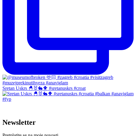
Sretan Uskrs 🐣🐰🐇🐥 #sretanuskrs #croat
Newsletter
Pretplatite se na moje novosti...