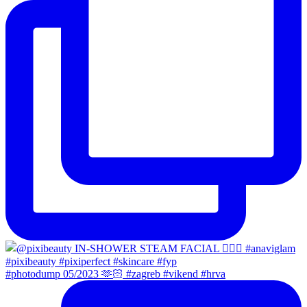
#photodump 05/2023 🫶🏻 #zagreb #vikend #hrva