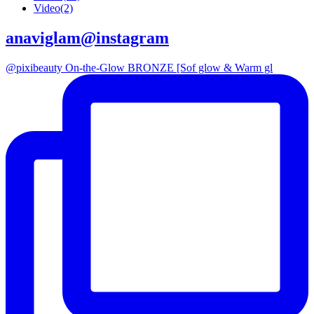
Video
(2)
anaviglam@instagram
@pixibeauty On-the-Glow BRONZE [Sof glow & Warm gl