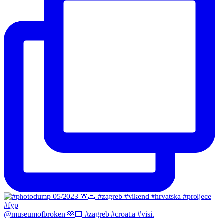
@museumofbroken 🫶🏻 #zagreb #croatia #visit