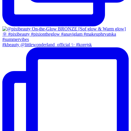
#kbeauty @littlewonderland_official ✨ #korejsk