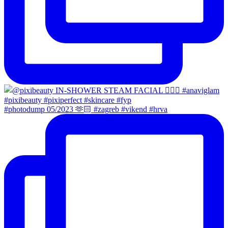
#photodump 05/2023 🫶🏻 #zagreb #vikend #hrva