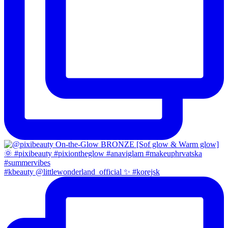
#kbeauty @littlewonderland_official ✨ #korejsk