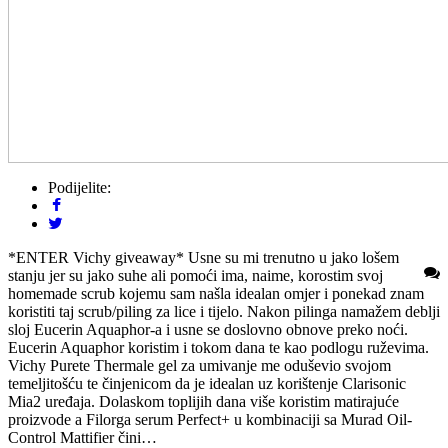
Podijelite:
*ENTER Vichy giveaway* Usne su mi trenutno u jako lošem
stanju jer su jako suhe ali pomoći ima, naime, korostim svoj
homemade scrub kojemu sam našla idealan omjer i ponekad znam
koristiti taj scrub/piling za lice i tijelo. Nakon pilinga namažem deblji
sloj Eucerin Aquaphor-a i usne se doslovno obnove preko noći.
Eucerin Aquaphor koristim i tokom dana te kao podlogu ruževima.
Vichy Purete Thermale gel za umivanje me oduševio svojom
temeljitošću te činjenicom da je idealan uz korištenje Clarisonic
Mia2 uređaja. Dolaskom toplijih dana više koristim matirajuće
proizvode a Filorga serum Perfect+ u kombinaciji sa Murad Oil-
Control Mattifier čini…