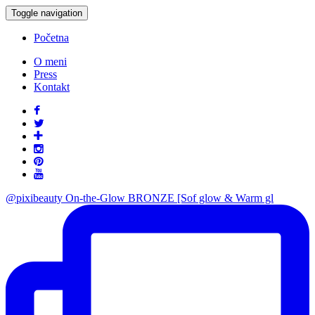
Toggle navigation
Početna
O meni
Press
Kontakt
@pixibeauty On-the-Glow BRONZE [Sof glow & Warm gl