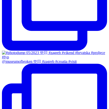
@museumofbroken 🫶🏻 #zagreb #croatia #visit