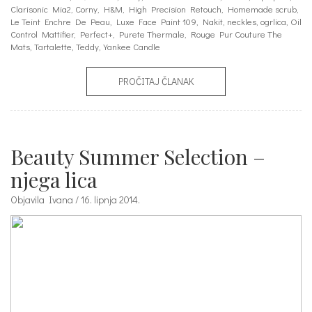
Clarisonic Mia2
,
Corny
,
H&M
,
High Precision Retouch
,
Homemade scrub
,
Le Teint Enchre De Peau
,
Luxe Face Paint 109
,
Nakit
,
neckles
,
ogrlica
,
Oil
Control Mattifier
,
Perfect+
,
Purete Thermale
,
Rouge Pur Couture The
Mats
,
Tartalette
,
Teddy
,
Yankee Candle
PROČITAJ ČLANAK
Beauty Summer Selection –
njega lica
Objavila Ivana / 16. lipnja 2014.