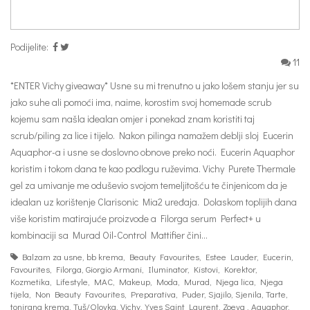
Podijelite:
11
*ENTER Vichy giveaway* Usne su mi trenutno u jako lošem stanju jer su
jako suhe ali pomoći ima, naime, korostim svoj homemade scrub
kojemu sam našla idealan omjer i ponekad znam koristiti taj
scrub/piling za lice i tijelo. Nakon pilinga namažem deblji sloj Eucerin
Aquaphor-a i usne se doslovno obnove preko noći. Eucerin Aquaphor
koristim i tokom dana te kao podlogu ruževima. Vichy Purete Thermale
gel za umivanje me oduševio svojom temeljitošću te činjenicom da je
idealan uz korištenje Clarisonic Mia2 uređaja. Dolaskom toplijih dana
više koristim matirajuće proizvode a Filorga serum Perfect+ u
kombinaciji sa Murad Oil-Control Mattifier čini…
Balzam za usne
,
bb krema
,
Beauty Favourites
,
Estee Lauder
,
Eucerin
,
Favourites
,
Filorga
,
Giorgio Armani
,
Iluminator
,
Kistovi
,
Korektor
,
Kozmetika
,
Lifestyle
,
MAC
,
Makeup
,
Moda
,
Murad
,
Njega lica
,
Njega
tijela
,
Non Beauty Favourites
,
Preparativa
,
Puder
,
Sjajilo
,
Sjenila
,
Tarte
,
tonirana krema
,
Tuš/Olovka
,
Vichy
,
Yves Saint Laurent
,
Zoeva
,
Aquaphor
,