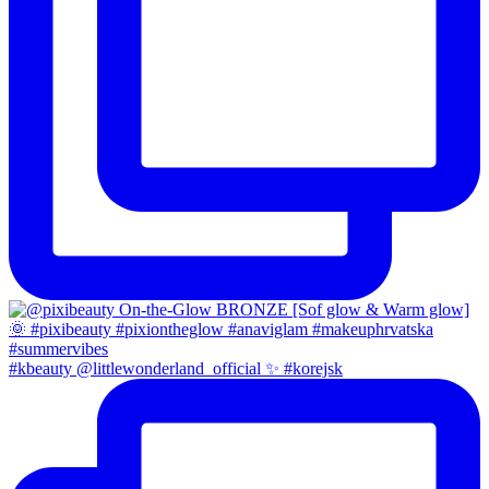
#kbeauty @littlewonderland_official ✨ #korejsk