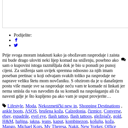
Podijelite:
Prije svoga moram istaknuti kako ja obožavam rasprodaje i zaista
mi bude drago uloviti neki lijep komad na sniženju, posebno ako
sam o kupovini istoga razmišljala dok je bio u ponudi po punoj
cijeni. Za sniženja sam uvijek spremna odnosno za njih imam
poseban pretinac u koji odvajam svakih toliko pa rasprodaje ne
naprave veliku štetu mom novčaniku. S obzirom da je u današnjem
postu više manje sve sa rasprodaje neću vam te komade ni linkati jer
nema smisla da vas navodim da su komadi na raspolaganju ali ću
navesti gdje je što kupljeno pa ako vam je usput provjerite…
Lifestyle
,
Moda
,
Nekozmetički new in
,
Shopping Destinations
,
ankle boots
,
ASOS
,
brušena koža
,
Calzedonia
,
čizmice
,
Converse
,
ebay
,
espadrile
,
evel eye
,
flash tattoo
,
flash tattoos
,
gležnjače
,
gold
,
H&M
,
haljina
,
jakna
,
jeans
,
kaput
,
kombinezon
,
košulja
,
koža
,
Mango
,
Michael Kors
,
My Theresa
,
Nakit
,
New Yorker
,
Office