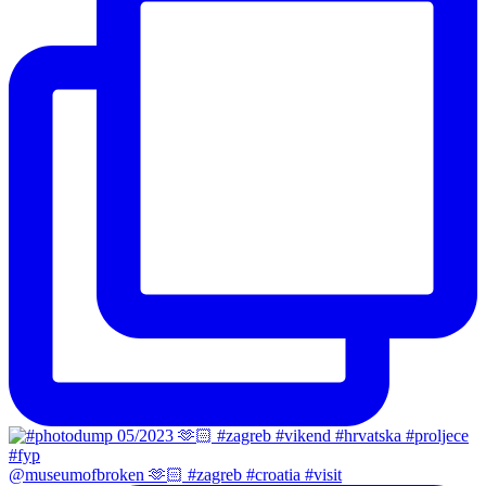
@museumofbroken 🫶🏻 #zagreb #croatia #visit