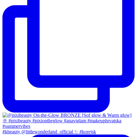
#kbeauty @littlewonderland_official ✨ #korejsk