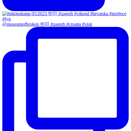
@museumofbroken 🫶🏻 #zagreb #croatia #visit