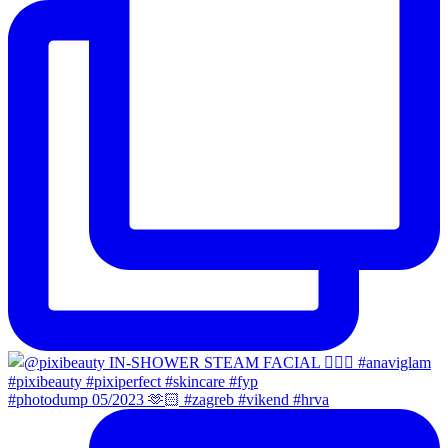
#photodump 05/2023 🫶🏻 #zagreb #vikend #hrva