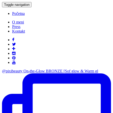
Toggle navigation
Početna
O meni
Press
Kontakt
@pixibeauty On-the-Glow BRONZE [Sof glow & Warm gl