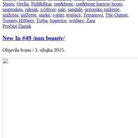
Shoes
,
Orelia
,
Pull&Bear
,
rag&bone
,
rag&bone harrow boots
,
rasprodaja
,
ruksak
,
s.Oliver
,
sale
,
sandale
,
sezonsko sniženje
,
sniženja
,
sniženje
,
starke
,
t-shirt
,
tenisice
,
Terranova
,
The Outnet
,
Tommy Hilfiger
,
Torba
,
traperice
,
wedges
,
Zara
Pročitaj članak
New In #49 /non beauty/
Objavila Ivana / 3. ožujka 2015.