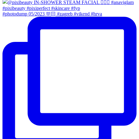
#photodump 05/2023 🫶🏻 #zagreb #vikend #hrva