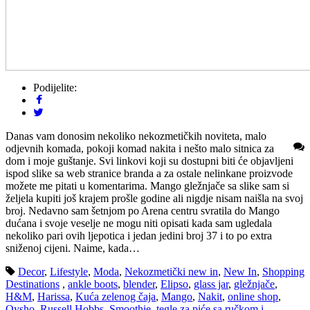
Podijelite:
Danas vam donosim nekoliko nekozmetičkih noviteta, malo
odjevnih komada, pokoji komad nakita i nešto malo sitnica za
dom i moje guštanje. Svi linkovi koji su dostupni biti će objavljeni
ispod slike sa web stranice branda a za ostale nelinkane proizvode
možete me pitati u komentarima. Mango gležnjače sa slike sam si
željela kupiti još krajem prošle godine ali nigdje nisam naišla na svoj
broj. Nedavno sam šetnjom po Arena centru svratila do Mango
dućana i svoje veselje ne mogu niti opisati kada sam ugledala
nekoliko pari ovih ljepotica i jedan jedini broj 37 i to po extra
sniženoj cijeni. Naime, kada…
Decor
,
Lifestyle
,
Moda
,
Nekozmetički new in
,
New In
,
Shopping
Destinations
,
ankle boots
,
blender
,
Elipso
,
glass jar
,
gležnjače
,
H&M
,
Harissa
,
Kuća zelenog čaja
,
Mango
,
Nakit
,
online shop
,
Oysho
,
Russell Hobbs
,
Smoothie
,
tegle za piće sa ručkom i