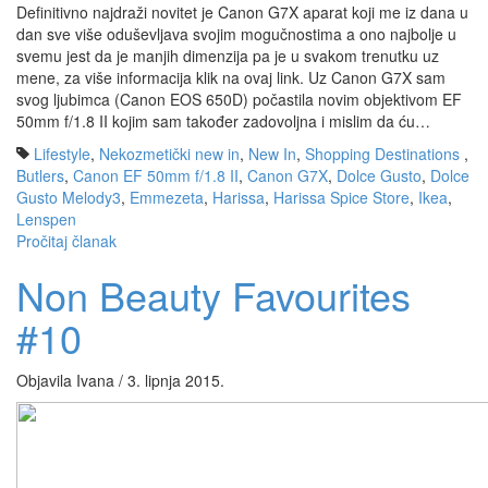
Definitivno najdraži novitet je Canon G7X aparat koji me iz dana u
dan sve više oduševljava svojim mogučnostima a ono najbolje u
svemu jest da je manjih dimenzija pa je u svakom trenutku uz
mene, za više informacija klik na ovaj link. Uz Canon G7X sam
svog ljubimca (Canon EOS 650D) počastila novim objektivom EF
50mm f/1.8 II kojim sam također zadovoljna i mislim da ću…
Lifestyle
,
Nekozmetički new in
,
New In
,
Shopping Destinations
,
Butlers
,
Canon EF 50mm f/1.8 II
,
Canon G7X
,
Dolce Gusto
,
Dolce
Gusto Melody3
,
Emmezeta
,
Harissa
,
Harissa Spice Store
,
Ikea
,
Lenspen
Pročitaj članak
Non Beauty Favourites
#10
Objavila Ivana / 3. lipnja 2015.