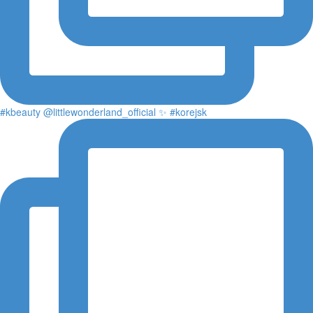
#kbeauty @littlewonderland_official ✨ #korejsk