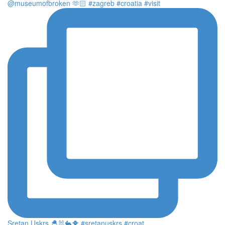
@museumofbroken 🫶🏻 #zagreb #croatia #visit
Sretan Uskrs 🐣🐰🐇🐥 #sretanuskrs #croat