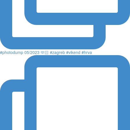
#photodump 05/2023 🫶🏻 #zagreb #vikend #hrva