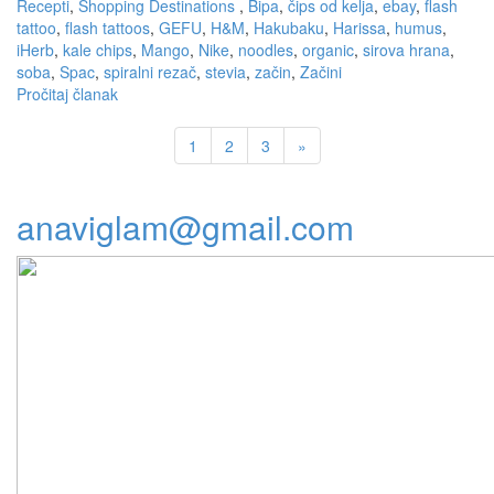
Recepti
,
Shopping Destinations
,
Bipa
,
čips od kelja
,
ebay
,
flash
tattoo
,
flash tattoos
,
GEFU
,
H&M
,
Hakubaku
,
Harissa
,
humus
,
iHerb
,
kale chips
,
Mango
,
Nike
,
noodles
,
organic
,
sirova hrana
,
soba
,
Spac
,
spiralni rezač
,
stevia
,
začin
,
Začini
Pročitaj članak
1
2
3
»
anaviglam@gmail.com