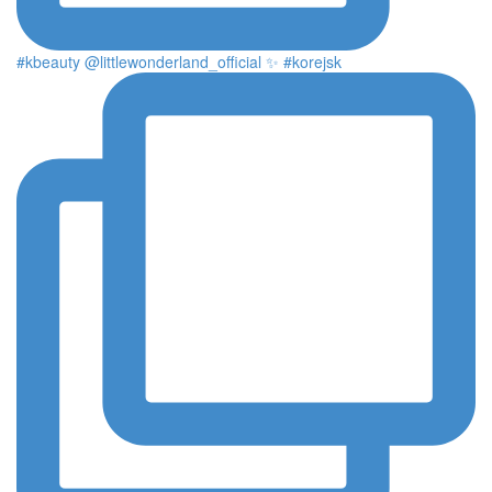
#kbeauty @littlewonderland_official ✨ #korejsk