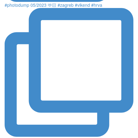
#photodump 05/2023 🫶🏻 #zagreb #vikend #hrva