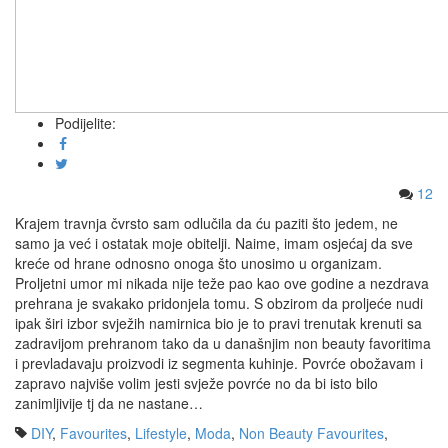
Podijelite:
12
Krajem travnja čvrsto sam odlučila da ću paziti što jedem, ne
samo ja već i ostatak moje obitelji. Naime, imam osjećaj da sve
kreće od hrane odnosno onoga što unosimo u organizam.
Proljetni umor mi nikada nije teže pao kao ove godine a nezdrava
prehrana je svakako pridonjela tomu. S obzirom da proljeće nudi
ipak širi izbor svježih namirnica bio je to pravi trenutak krenuti sa
zadravijom prehranom tako da u današnjim non beauty favoritima
i prevladavaju proizvodi iz segmenta kuhinje. Povrće obožavam i
zapravo najviše volim jesti svježe povrće no da bi isto bilo
zanimljivije tj da ne nastane…
DIY
,
Favourites
,
Lifestyle
,
Moda
,
Non Beauty Favourites
,