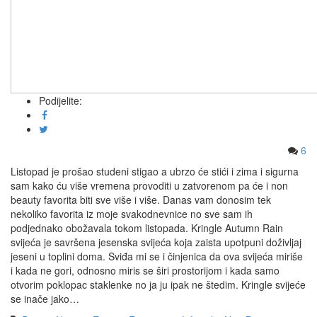
Podijelite:
6
Listopad je prošao studeni stigao a ubrzo će stići i zima i sigurna
sam kako ću više vremena provoditi u zatvorenom pa će i non
beauty favorita biti sve više i više. Danas vam donosim tek
nekoliko favorita iz moje svakodnevnice no sve sam ih
podjednako obožavala tokom listopada. Kringle Autumn Rain
svijeća je savršena jesenska svijeća koja zaista upotpuni doživljaj
jeseni u toplini doma. Sviđa mi se i činjenica da ova svijeća miriše
i kada ne gori, odnosno miris se širi prostorijom i kada samo
otvorim poklopac staklenke no ja ju ipak ne štedim. Kringle svijeće
se inače jako…