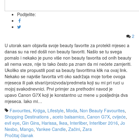
Podijelite:
2
U utorak sam objavila svoje beauty favorite za protekli mjesec a
danas su na red došli non beauty favoriti. Našlo se tu svega
pomalo i nekako je puno više non beauty favorita od onih beauty
ali nema veze, nije to tako često pa znam da mi nećete zamjeriti.
Ukoliko ste propustili post sa beauty favoritima klik na ovaj link.
Nekako se najviše favorita vrti oko sadržaja moje torbe ovoga
mjeseca ili pak stvari/proizvoda/predmeta koji su mi pri ruci u
mojoj svakodnevnici. Prvi primjer za prethodni navod je
upavo Canon G7X koji je konstantno uz mene u posljednja dva
mjeseca. Iako mi…
Favourites
,
Knjiga
,
Lifestyle
,
Moda
,
Non Beauty Favourites
,
Shopping Destinations
,
aceto balsamico
,
Canon G7X
,
cvijeće
,
evil eye
,
Gin Gins
,
Harissa
,
Ikea
,
Interliber
,
Interliber 2016
,
Jo
Nesbo
,
Mango
,
Yankee Candle
,
Začini
,
Zara
Pročitaj članak