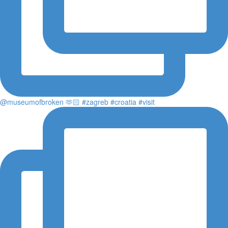
@museumofbroken 🫶🏻 #zagreb #croatia #visit