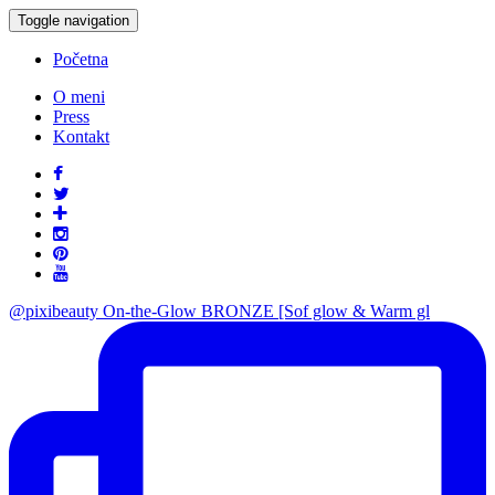
Toggle navigation
Početna
O meni
Press
Kontakt
@pixibeauty On-the-Glow BRONZE [Sof glow & Warm gl