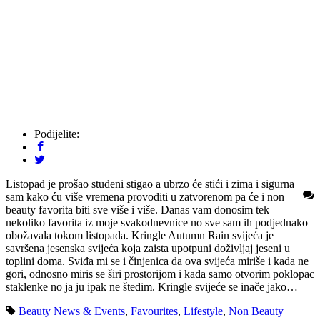
Podijelite:
Listopad je prošao studeni stigao a ubrzo će stići i zima i sigurna
sam kako ću više vremena provoditi u zatvorenom pa će i non
beauty favorita biti sve više i više. Danas vam donosim tek
nekoliko favorita iz moje svakodnevnice no sve sam ih podjednako
obožavala tokom listopada. Kringle Autumn Rain svijeća je
savršena jesenska svijeća koja zaista upotpuni doživljaj jeseni u
toplini doma. Sviđa mi se i činjenica da ova svijeća miriše i kada ne
gori, odnosno miris se širi prostorijom i kada samo otvorim poklopac
staklenke no ja ju ipak ne štedim. Kringle svijeće se inače jako…
Beauty News & Events
,
Favourites
,
Lifestyle
,
Non Beauty