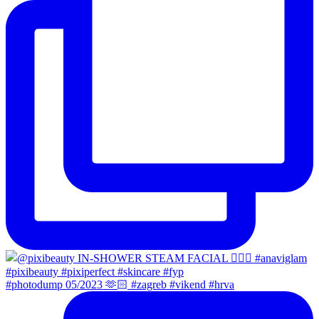
#photodump 05/2023 🫶🏻 #zagreb #vikend #hrva