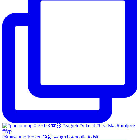
@museumofbroken 🫶🏻 #zagreb #croatia #visit