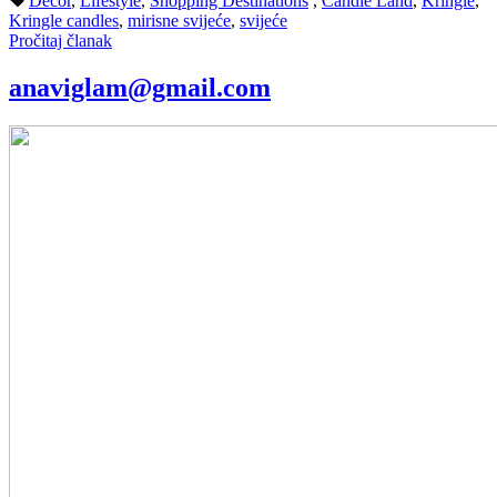
Decor
,
Lifestyle
,
Shopping Destinations
,
Candle Land
,
Kringle
,
Kringle candles
,
mirisne svijeće
,
svijeće
Pročitaj članak
anaviglam@gmail.com