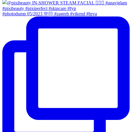
#photodump 05/2023 🫶🏻 #zagreb #vikend #hrva