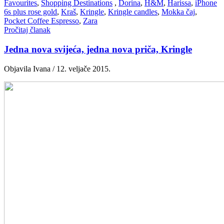
Favourites
,
Shopping Destinations
,
Dorina
,
H&M
,
Harissa
,
iPhone
6s plus rose gold
,
Kraš
,
Kringle
,
Kringle candles
,
Mokka čaj
,
Pocket Coffee Espresso
,
Zara
Pročitaj članak
Jedna nova svijeća, jedna nova priča, Kringle
Objavila Ivana / 12. veljače 2015.