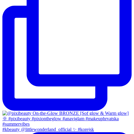
#kbeauty @littlewonderland_official ✨ #korejsk