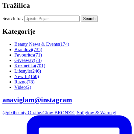
Tražilica
Search for:
Kategorije
Beauty News & Events
(174)
Brandovi
(735)
Favourites
(71)
Giveaway
(73)
Kozmetika
(701)
Lifestyle
(246)
New In
(160)
Razno
(78)
Video
(2)
anaviglam@instagram
@pixibeauty On-the-Glow BRONZE [Sof glow & Warm gl