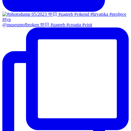
@museumofbroken 🫶🏻 #zagreb #croatia #visit