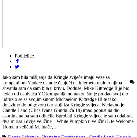
Podijelite:
Iako sam bila mišljenja da Kringle svijeće imaju veze sa
kompanijom Yankee Candle čitajući na internetu malo o njima
shvatila sam da sam bila u krivu. Doduše, Mike Kittredge II je bio
jedan od osnivača YC kompanije no nakon što je prodao svoj dio
udružio se sa svojim sinom Michaelom Kittredge III te tako
dolazimo do odgovora tko stoji iza Kringle svijeća. Nedavno je
Candle Land (Ulica Ivana Gundulića 18) imao popust na dio
asortimana pa sam odlučila isprobati Kringle svijeće te sam odabrala
dva mirisa i dvije veličine – White Pumpkin u veličini L te Welcome
Home u veličini M. Inače,…