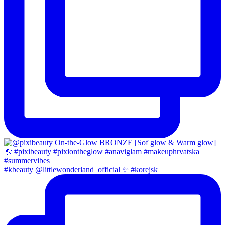
#kbeauty @littlewonderland_official ✨ #korejsk