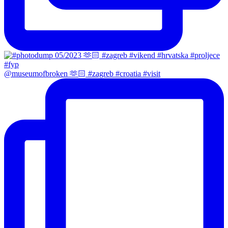
@museumofbroken 🫶🏻 #zagreb #croatia #visit