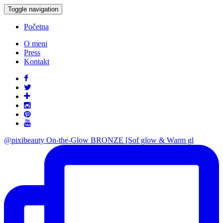
Toggle navigation
Početna
O meni
Press
Kontakt
@pixibeauty On-the-Glow BRONZE [Sof glow & Warm gl