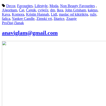
Decor
,
Favourites
,
Lifestyle
,
Moda
,
Non Beauty Favourites
,
Algoritam
,
Čaj
,
Čajnik
,
cvijeće
,
dm
,
Ikea
,
John Grisham
,
kaktus
,
Kava
,
Komora
,
Kristin Hannah
,
Lidl
,
maslac od kikirikija
,
ruže
,
šalica
,
Yankee Candle
,
Zimski vrt
,
žitarice
,
Znanje
Pročitaj članak
anaviglam@gmail.com