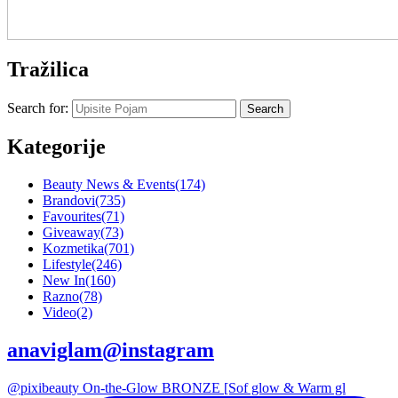
Tražilica
Search for:
Kategorije
Beauty News & Events
(174)
Brandovi
(735)
Favourites
(71)
Giveaway
(73)
Kozmetika
(701)
Lifestyle
(246)
New In
(160)
Razno
(78)
Video
(2)
anaviglam@instagram
@pixibeauty On-the-Glow BRONZE [Sof glow & Warm gl