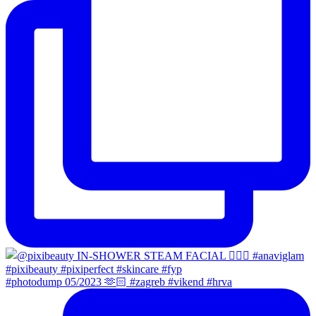
#photodump 05/2023 🫶🏻 #zagreb #vikend #hrva