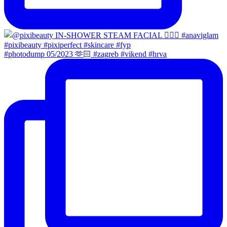
#photodump 05/2023 🫶🏻 #zagreb #vikend #hrva