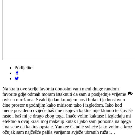
Podijelite:
Na kraju ove serije favorita donosim vam meni drage random
favorite gdje odmah moram istaknuti da sam u posljednje vrijeme
ovisna o ružama. Svaki tjedan kupujem novi buket i jednostavno
čine prostor ugodnijim kako mirisom tako i izgledom. Iako kod
mene posađeno cvijeće baš i ne uspjeva kaktus nije klonuo te štoviše
raste i baš mi je drago zbog toga. Inače volim kaktuse i izgledaju mi
efektno a ovaj krasi moj makeup kutak i jako sam ponosna na njega
i na sebe da kaktus opstaje. Yankee Candle svijeće jako volim a kroz
ožujak sam najčešće palila varijantu svježe ubranih ruža i…