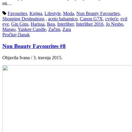
mi…
Favourites
,
Knjiga
,
Lifestyle
,
Moda
,
Non Beauty Favourites
,
Shopping Destinations
,
aceto balsamico
,
Canon G7X
,
cvijeće
,
evil
eye
,
Gin Gins
,
Harissa
,
Ikea
,
Interliber
,
Interliber 2016
,
Jo Nesbo
,
Mango
,
Yankee Candle
,
Začini
,
Zara
Pročitaj članak
Non Beauty Favourites #8
Objavila Ivana / 3. travnja 2015.