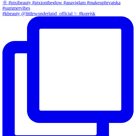
#kbeauty @littlewonderland_official ✨ #korejsk