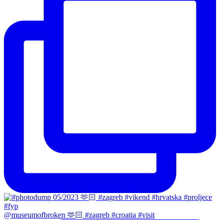
@museumofbroken 🫶🏻 #zagreb #croatia #visit