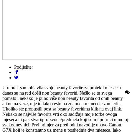
Podijelite:
U utorak sam objavila svoje beauty favorite za protekli mjesec a
danas su na red došli non beauty favoriti. Našlo se tu svega
pomalo i nekako je puno više non beauty favorita od onih beauty
ali nema veze, nije to tako često pa znam da mi nećete zamjeriti.
Ukoliko ste propustili post sa beauty favoritima klik na ovaj link.
Nekako se najviše favorita vrti oko sadržaja moje torbe ovoga
mjeseca ili pak stvari/proizvoda/predmeta koji su mi pri ruci u mojoj
svakodnevnici. Prvi primjer za prethodni navod je upavo Canon
G7X koji je konstantno uz mene u posljednja dva mjeseca. Iako