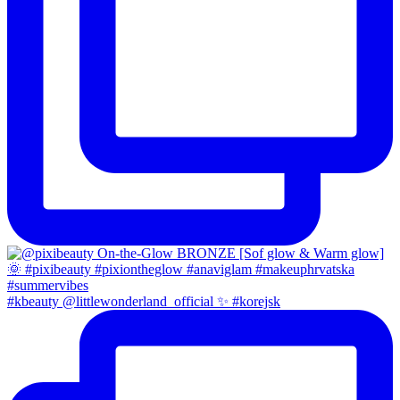
#kbeauty @littlewonderland_official ✨ #korejsk