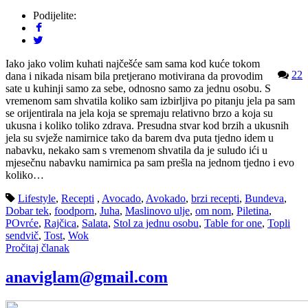
Podijelite:
Iako jako volim kuhati najčešće sam sama kod kuće tokom
22
dana i nikada nisam bila pretjerano motivirana da provodim
sate u kuhinji samo za sebe, odnosno samo za jednu osobu. S
vremenom sam shvatila koliko sam izbirljiva po pitanju jela pa sam
se orijentirala na jela koja se spremaju relativno brzo a koja su
ukusna i koliko toliko zdrava. Presudna stvar kod brzih a ukusnih
jela su svježe namirnice tako da barem dva puta tjedno idem u
nabavku, nekako sam s vremenom shvatila da je suludo ići u
mjesečnu nabavku namirnica pa sam prešla na jednom tjedno i evo
koliko…
Lifestyle
,
Recepti
,
Avocado
,
Avokado
,
brzi recepti
,
Bundeva
,
Dobar tek
,
foodporn
,
Juha
,
Maslinovo ulje
,
om nom
,
Piletina
,
POvrće
,
Rajčica
,
Salata
,
Stol za jednu osobu
,
Table for one
,
Topli
sendvič
,
Tost
,
Wok
Pročitaj članak
anaviglam@gmail.com