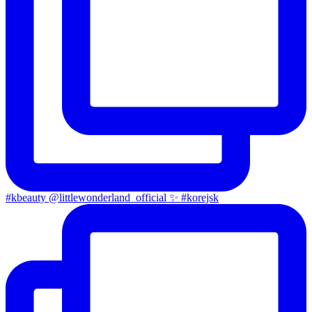
#kbeauty @littlewonderland_official ✨ #korejsk