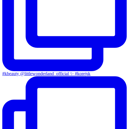
#kbeauty @littlewonderland_official ✨ #korejsk