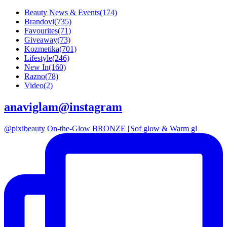
Beauty News & Events
(174)
Brandovi
(735)
Favourites
(71)
Giveaway
(73)
Kozmetika
(701)
Lifestyle
(246)
New In
(160)
Razno
(78)
Video
(2)
anaviglam@instagram
@pixibeauty On-the-Glow BRONZE [Sof glow & Warm gl