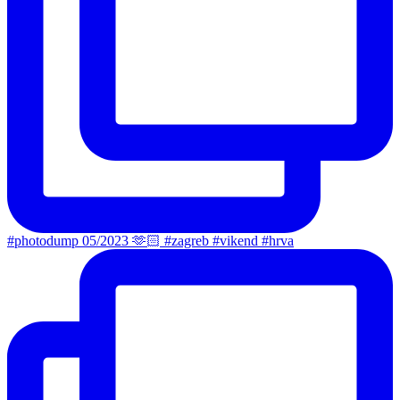
#photodump 05/2023 🫶🏻 #zagreb #vikend #hrva