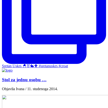
Sretan Uskrs 🐣🐰🐇🐥 #sretanuskrs #croat
Stol za jednu osobu …
Objavila Ivana / 11. studenoga 2014.