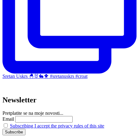
Sretan Uskrs 🐣🐰🐇🐥 #sretanuskrs #croat
Newsletter
Pretplatite se na moje novosti...
Email
Subscribing I accept the privacy rules of this site