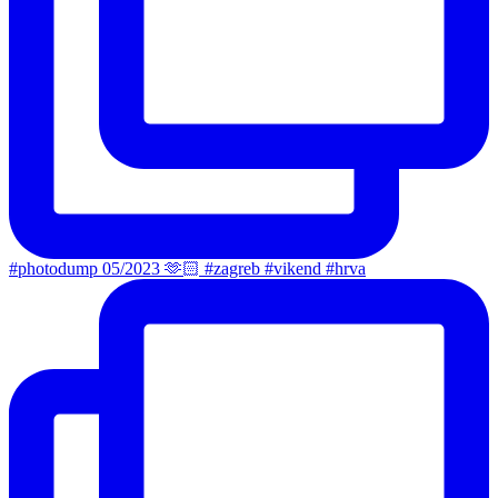
#photodump 05/2023 🫶🏻 #zagreb #vikend #hrva