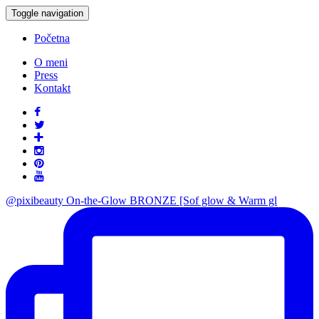
Toggle navigation
Početna
O meni
Press
Kontakt
@pixibeauty On-the-Glow BRONZE [Sof glow & Warm gl