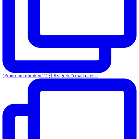
@museumofbroken 🫶🏻 #zagreb #croatia #visit