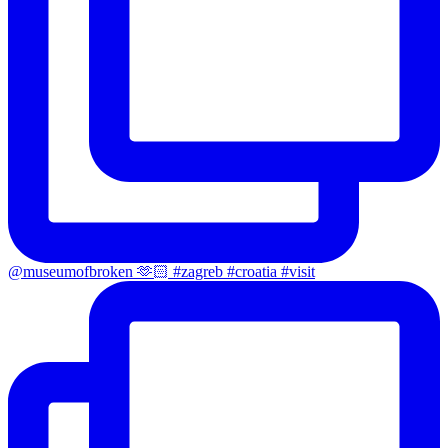
@museumofbroken 🫶🏻 #zagreb #croatia #visit