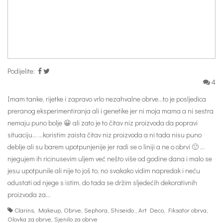
Podijelite:
4
Imam tanke, rijetke i zapravo vrlo nezahvalne obrve…to je posljedica
preranog eksperimentiranja ali i genetike jer ni moja mama a ni sestra
nemaju puno bolje 😀 ali zato je to čitav niz proizvoda da popravi
situaciju… …koristim zaista čitav niz proizvoda a ni tada nisu puno
deblje ali su barem upotpunjenije jer radi se o liniji a ne o obrvi 🙁 …
njegujem ih ricinusevim uljem već nešto više od godine dana i malo se
jesu upotpunile ali nije to još to, no svakako vidim napredak i neću
odustati od njege s istim, do tada se držim sljedećih dekorativnih
proizvoda za…
Clarins
,
Makeup
,
Obrve
,
Sephora
,
Shiseido
,
Art Deco
,
Fiksator obrva
,
Olovka za obrve
,
Sjenilo za obrve