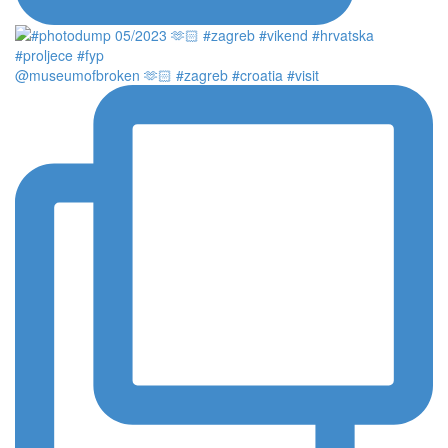
@museumofbroken 🫶🏻 #zagreb #croatia #visit