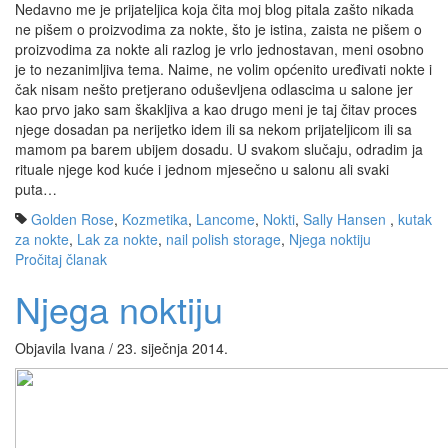
Nedavno me je prijateljica koja čita moj blog pitala zašto nikada
ne pišem o proizvodima za nokte, što je istina, zaista ne pišem o
proizvodima za nokte ali razlog je vrlo jednostavan, meni osobno
je to nezanimljiva tema. Naime, ne volim općenito uređivati nokte i
čak nisam nešto pretjerano oduševljena odlascima u salone jer
kao prvo jako sam škakljiva a kao drugo meni je taj čitav proces
njege dosadan pa nerijetko idem ili sa nekom prijateljicom ili sa
mamom pa barem ubijem dosadu. U svakom slučaju, odradim ja
rituale njege kod kuće i jednom mjesečno u salonu ali svaki
puta…
Golden Rose
,
Kozmetika
,
Lancome
,
Nokti
,
Sally Hansen
,
kutak
za nokte
,
Lak za nokte
,
nail polish storage
,
Njega noktiju
Pročitaj članak
Njega noktiju
Objavila Ivana / 23. siječnja 2014.