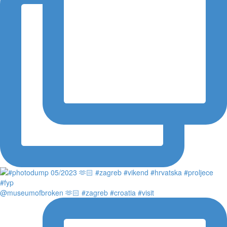
@museumofbroken 🫶🏻 #zagreb #croatia #visit