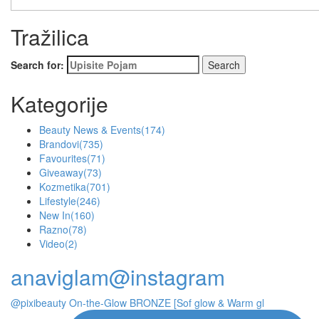
Tražilica
Search for:
Kategorije
Beauty News & Events
(174)
Brandovi
(735)
Favourites
(71)
Giveaway
(73)
Kozmetika
(701)
Lifestyle
(246)
New In
(160)
Razno
(78)
Video
(2)
anaviglam@instagram
@pixibeauty On-the-Glow BRONZE [Sof glow & Warm gl