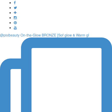
Toggle
navigati
@pixibeauty On-the-Glow BRONZE [Sof glow & Warm gl