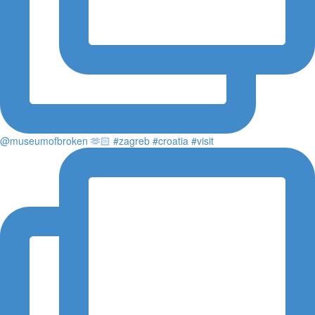
@museumofbroken 🫶🏻 #zagreb #croatia #visit