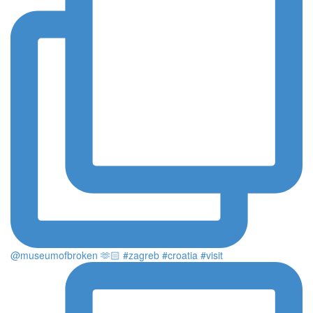
@museumofbroken 🫶🏻 #zagreb #croatia #visit