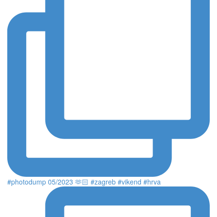
#photodump 05/2023 🫶🏻 #zagreb #vikend #hrva