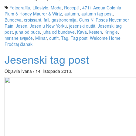
Fotografija
,
Lifestyle
,
Moda
,
Recepti
,
4711 Acqua Colonia
Plum & Honey Maurer & Wirtz
,
autumn
,
autumn tag post
,
Bundeva
,
croissant
,
fall
,
gastronomija
,
Guns N' Roses November
Rain
,
Jesen
,
Jesen u New Yorku
,
jesenski outfit
,
Jesenski tag
post
,
juha od buće
,
juha od bundeve
,
Kava
,
kesten
,
Kringle
,
mirisne svijeće
,
Mlinar
,
outfit
,
Tag
,
Tag post
,
Welcome Home
Pročitaj članak
Jesenski tag post
Objavila Ivana / 14. listopada 2013.