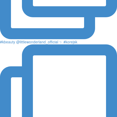
#kbeauty @littlewonderland_official ✨ #korejsk