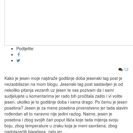
Podijelite:
12
Kako je jesen moje najdraže godišnje doba jesenski tag post je
nezaobilazan na mom blogu. Jesenski tag post sastavljen je od
nekoliko pitanja vezanih uz jesen te vas pozivam da i sami
sudjelujete u komentarima jer rado bih pročitala zašto i vi volite
jesen, ukoliko je to godišnje doba i vama drago. Po čemu je jesen
posebna? Jesen je za mene posebna prvenstveno jer tada slavim
rođendan ali to naravno nije jedini razlog. Naime, jesen je
posebna i zbog svojih čari poput lišća koje tada mijenja svoju
boju, zbog temperature u zraku koja je meni savršena, zbog
nadolazećih blagdana, zato jer…