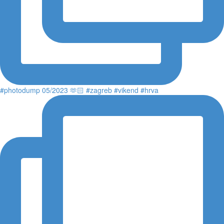
#photodump 05/2023 🫶🏻 #zagreb #vikend #hrva