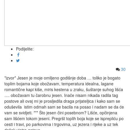
Podijelite:
30
*izvor* Jesen je moje omiljeno godišnje doba … toliko je bogato
toplim bojama koje obožavam, temperatura idealna, lagane
romantične kapi kiše, miris kestena u zraku, šuštanje suhog lišća
…. obožavam tu čarobnu jesen. Inače nisam nikada radila tag
postove ali ovaj mi je prosljedila draga prijateljica i kako sam se
oduševila istim odmah sam se bacila na posao i nadam se da će
vam se svidjeti. *** Što jesen čini posebnom? Lišće, opčinjena
sam lišćem tokom jeseni. Pregršt toplih boja koje se isprepliću po
cesti i travi, po parkovima i trgovima, uz jezera i rijeke a uz tek