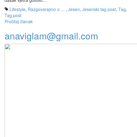
dašak vjetra gotovo…
Lifestyle
,
Razgovarajmo o ...
,
Jesen
,
Jesenski tag post
,
Tag
,
Tag post
Pročitaj članak
anaviglam@gmail.com