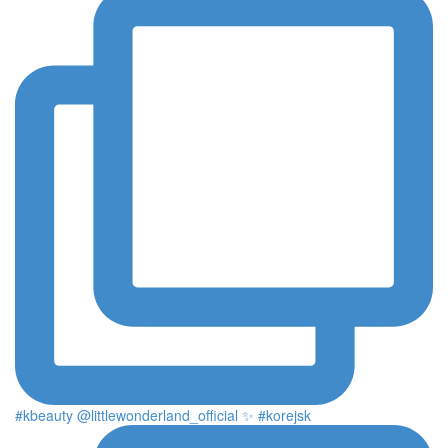
#kbeauty @littlewonderland_official ✨ #korejsk