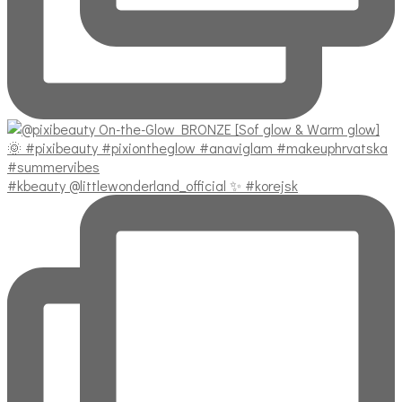
#kbeauty @littlewonderland_official ✨ #korejsk