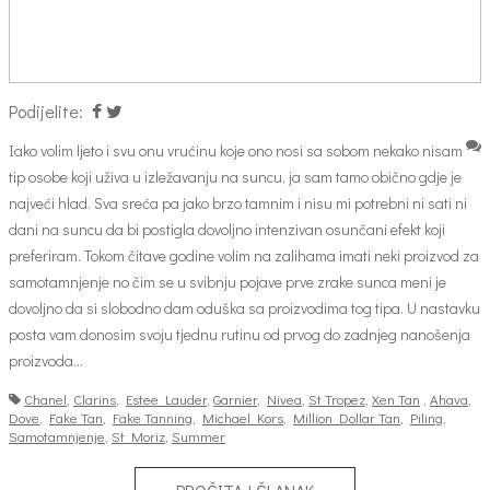
Podijelite:
Iako volim ljeto i svu onu vrućinu koje ono nosi sa sobom nekako nisam
tip osobe koji uživa u izležavanju na suncu, ja sam tamo obično gdje je
najveći hlad. Sva sreća pa jako brzo tamnim i nisu mi potrebni ni sati ni
dani na suncu da bi postigla dovoljno intenzivan osunčani efekt koji
preferiram. Tokom čitave godine volim na zalihama imati neki proizvod za
samotamnjenje no čim se u svibnju pojave prve zrake sunca meni je
dovoljno da si slobodno dam oduška sa proizvodima tog tipa. U nastavku
posta vam donosim svoju tjednu rutinu od prvog do zadnjeg nanošenja
proizvoda…
Chanel
,
Clarins
,
Estee Lauder
,
Garnier
,
Nivea
,
St Tropez
,
Xen Tan
,
Ahava
,
Dove
,
Fake Tan
,
Fake Tanning
,
Michael Kors
,
Million Dollar Tan
,
Piling
,
Samotamnjenje
,
St Moriz
,
Summer