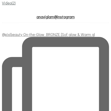
Video
(2)
anaviglam@instagram
@pixibeauty On-the-Glow BRONZE [Sof glow & Warm gl