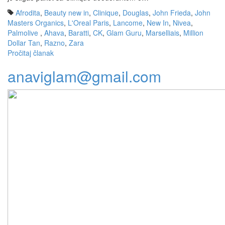
Afrodita
,
Beauty new in
,
Clinique
,
Douglas
,
John Frieda
,
John
Masters Organics
,
L'Oreal Paris
,
Lancome
,
New In
,
Nivea
,
Palmolive
,
Ahava
,
Baratti
,
CK
,
Glam Guru
,
Marselliais
,
Million
Dollar Tan
,
Razno
,
Zara
Pročitaj članak
anaviglam@gmail.com