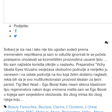
Podijelite:
Svibanj je iza nas i iako nije bio ugodan sudeći prema
vremenskim neprilikama ja sam to odlučila ignorirati te se počela
postepeno uhodavati sa kozmetičkim proizvodima ususret ljetu …
što sam najčešće koristila otkrijte u nastavku. Preparativa *Vichy
Idealia Eyes Vizualno osvježava okoloočno područje a nerijetko ju
nanesem i na ostala područja na licu koja želim dodatno naglasiti,
rekla bih da je ovo multifunkcionalan proizvod idealan za ljetni
period. Tigi Bed Head – Ego Boost Kako nisam sklona klasičnom
tipu regeneratora nakon dugo vremena vratila sam se Ego Boost-
u kojega sam svojedobno obožavala, što zbog mirisa što zbog
njega koju…
Beauty Favourites
,
Bourjois
,
Clarins
,
L'Occitane
,
L'Oreal
,
L'Oreal Paris
,
MAC
,
Makeup
,
Nivea
,
Preparativa
,
Vichy
,
Ahava
,