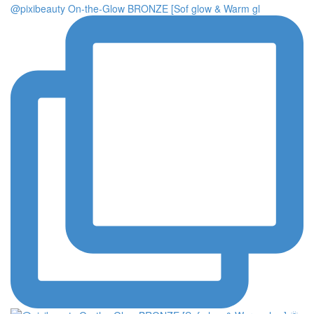
@pixibeauty On-the-Glow BRONZE [Sof glow & Warm gl