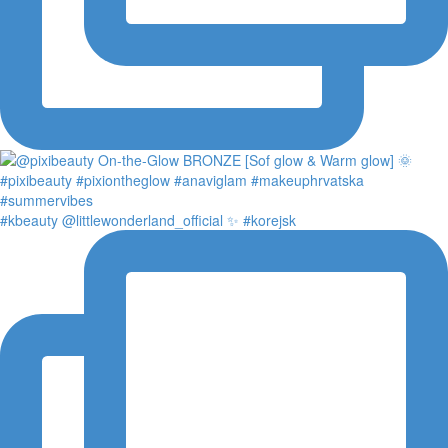
#kbeauty @littlewonderland_official ✨ #korejsk