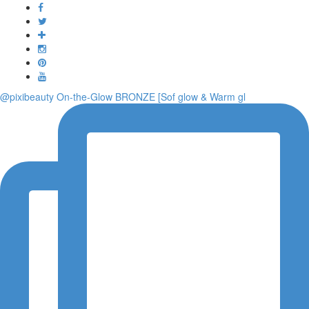
Toggle
navigati
@pixibeauty On-the-Glow BRONZE [Sof glow & Warm gl