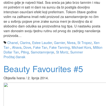
obično gdje je najveći hlad. Sva sreća pa jako brzo tamnim i nisu
mi potrebni ni sati ni dani na suncu da bi postigla dovoljno
intenzivan osunčani efekt koji preferiram. Tokom čitave godine
volim na zalihama imati neki proizvod za samotamnjenje no čim
se u svibnju pojave prve zrake sunca meni je dovoljno da si
slobodno dam oduška sa proizvodima tog tipa. U nastavku posta
vam donosim svoju tjednu rutinu od prvog do zadnjeg nanošenja
proizvoda…
Chanel
,
Clarins
,
Estee Lauder
,
Garnier
,
Nivea
,
St Tropez
,
Xen
Tan
,
Ahava
,
Dove
,
Fake Tan
,
Fake Tanning
,
Michael Kors
,
Million
Dollar Tan
,
Piling
,
Samotamnjenje
,
St Moriz
,
Summer
Pročitaj članak
Beauty Favourites #5
Objavila Ivana / 2. lipnja 2014.