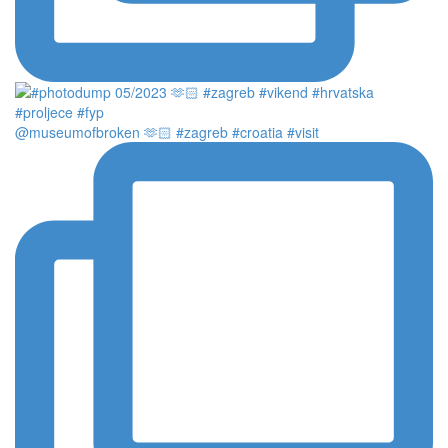
@museumofbroken 🫶🏻 #zagreb #croatia #visit