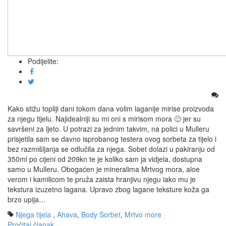
Podijelite:
Kako stižu topliji dani tokom dana volim laganije mirise proizvoda
za njegu tijelu. Najidealniji su mi oni s mirisom mora 🙂 jer su
savršeni za ljeto. U potrazi za jednim takvim, na polici u Mulleru
prisjetila sam se davno isprobanog testera ovog sorbeta za tijelo i
bez razmišljanja se odlučila za njega. Sobet dolazi u pakiranju od
350ml po cijeni od 209kn te je koliko sam ja vidjela, dostupna
samo u Mulleru. Obogaćen je mineralima Mrtvog mora, aloe
verom i kamilicom te pruža zaista hranjivu njegu iako mu je
tekstura izuzetno lagana. Upravo zbog lagane teksture koža ga
brzo upija…
Njega tijela
,
Ahava
,
Body Sorbet
,
Mrtvo more
Pročitaj članak