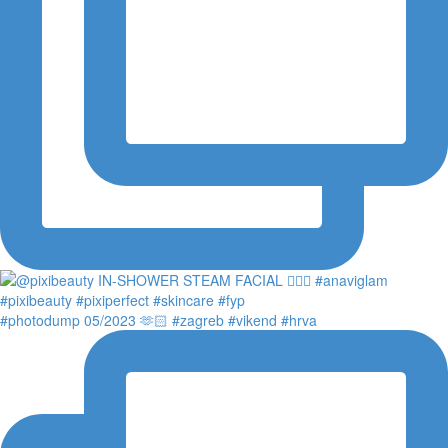
#photodump 05/2023 🫶🏻 #zagreb #vikend #hrva