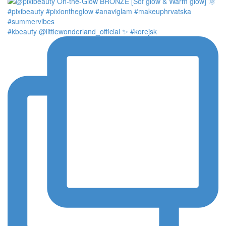
#kbeauty @littlewonderland_official ✨ #korejsk