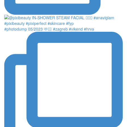
#photodump 05/2023 🫶🏻 #zagreb #vikend #hrva