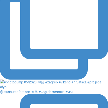
@museumofbroken 🫶🏻 #zagreb #croatia #visit