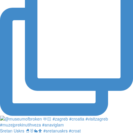
Sretan Uskrs 🐣🐰🐇🐥 #sretanuskrs #croat