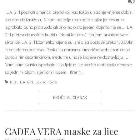
2
L.A. Girl poznati američki brend koji kao takav u zadnje vrijeme dolazi i
kod nas do izražaja. Nisam najbolje upoznata s njim jer nisam ni
isprobala puno proizvoda ali ono malo što jesam, dojmilo me se… L.A.
Girl proizvode možete kupiti u Nami te naručiti putem hrvatske web
stranice L.A. Girl kozmetika, cijene su iste a za dostave preko 130,00kn
je besplatna dostava. Postoji tu naravno i američka web stranica sa
puno širim asortimanom, međutim u naše krajeve ne dostavljaju. U
Nami sam svašta isprobala i svidjelo mi se svašta a obnovila neseser
sa jednim lakom, sjenilom i ružem. Krenit…
Ruž
,
L.A. Girl
,
Lak za nokte
PROČITAJ ČLANAK
CADEA VERA maske za lice