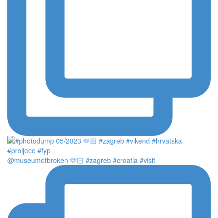
@museumofbroken 🫶🏻 #zagreb #croatia #visit