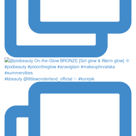
#kbeauty @littlewonderland_official ✨ #korejsk