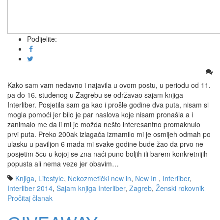
Podijelite:
Kako sam vam nedavno i najavila u ovom postu, u periodu od 11.
pa do 16. studenog u Zagrebu se održavao sajam knjiga –
Interliber. Posjetila sam ga kao i prošle godine dva puta, nisam si
mogla pomoći jer bilo je par naslova koje nisam pronašla a i
zanimalo me da li mi je možda nešto interesantno promaknulo
prvi puta. Preko 200ak izlagača izmamilo mi je osmijeh odmah po
ulasku u paviljon 6 mada mi svake godine bude žao da prvo ne
posjetim 5cu u kojoj se zna naći puno boljih ili barem konkretnijih
popusta ali nema veze jer obavim…
Knjiga
,
Lifestyle
,
Nekozmetički new in
,
New In
,
Interliber
,
Interliber 2014
,
Sajam knjiga Interliber
,
Zagreb
,
Ženski rokovnik
Pročitaj članak