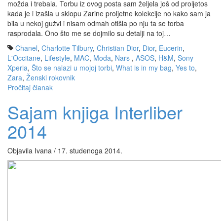
možda i trebala. Torbu iz ovog posta sam željela još od proljetos
kada je i izašla u sklopu Zarine proljetne kolekcije no kako sam ja
bila u nekoj gužvi i nisam odmah otišla po nju ta se torba
rasprodala. Ono što me se dojmilo su detalji na toj…
Chanel
,
Charlotte Tilbury
,
Christian Dior
,
Dior
,
Eucerin
,
L'Occitane
,
Lifestyle
,
MAC
,
Moda
,
Nars
,
ASOS
,
H&M
,
Sony
Xperia
,
Što se nalazi u mojoj torbi
,
What is in my bag
,
Yes to
,
Zara
,
Ženski rokovnik
Pročitaj članak
Sajam knjiga Interliber
2014
Objavila Ivana / 17. studenoga 2014.