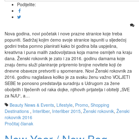
Podijelite:
Nova godina, novi početak i nove prazne stranice koje treba
popuniti. Sadržaj kojim ćemo svoje stranice ispuniti u sljedećoj
godini treba pomno planirati kako bi godina bila uspješna,
kreativna i puna malih zadovoljstava koja mame osmijeh na kraju
dana. Ženski rokovnik je zato i za 2016. godinu damama koje
znaju čemu služi planiranje pripremio brojne novitete koji će
dnevne obaveze pretvoriti u spomenare. Novi Ženski rokovnik za
2016. godinu naglašava koliko je za svaku ženu važno VOLJETI
SEBE te ponosno predstavlja suradnju s Udrugom za žene
oboljelih i liječenih od raka dojke, njihovih prijatelja i obitelji „SVE
za NJU“, a…
Beauty News & Events
,
Lifestyle
,
Promo
,
Shopping
Destinations
,
Interliber
,
Interliber 2015
,
Ženski rokovnik
,
Ženski
rokovnik 2016
Pročitaj članak
New Year / New Bag