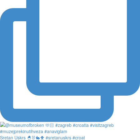
Sretan Uskrs 🐣🐰🐇🐥 #sretanuskrs #croat