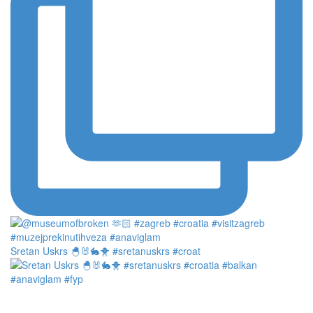
Sretan Uskrs 🐣🐰🐇🐥 #sretanuskrs #croat