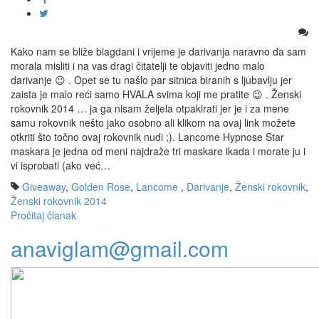
Kako nam se bliže blagdani i vrijeme je darivanja naravno da sam
morala misliti i na vas dragi čitatelji te objaviti jedno malo
darivanje 😉 . Opet se tu našlo par sitnica biranih s ljubavlju jer
zaista je malo reći samo HVALA svima koji me pratite 😉 . Ženski
rokovnik 2014 … ja ga nisam željela otpakirati jer je i za mene
samu rokovnik nešto jako osobno ali klikom na ovaj link možete
otkriti što točno ovaj rokovnik nudi ;). Lancome Hypnose Star
maskara je jedna od meni najdraže tri maskare ikada i morate ju i
vi isprobati (ako već…
Giveaway
,
Golden Rose
,
Lancome
,
Darivanje
,
Ženski rokovnik
,
Ženski rokovnik 2014
Pročitaj članak
anaviglam@gmail.com