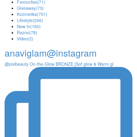
Favourites
(71)
Giveaway
(73)
Kozmetika
(701)
Lifestyle
(246)
New In
(160)
Razno
(78)
Video
(2)
anaviglam@instagram
@pixibeauty On-the-Glow BRONZE [Sof glow & Warm gl