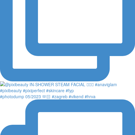
#photodump 05/2023 🫶🏻 #zagreb #vikend #hrva