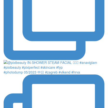
#photodump 05/2023 🫶🏻 #zagreb #vikend #hrva