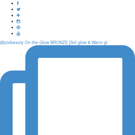
Toggle
navigati
@pixibeauty On-the-Glow BRONZE [Sof glow & Warm gl