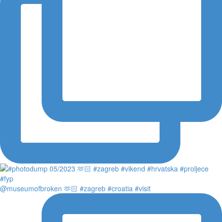
@museumofbroken 🫶🏻 #zagreb #croatia #visit