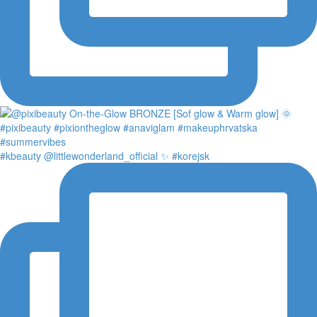
#kbeauty @littlewonderland_official ✨ #korejsk