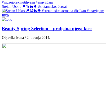
Sretan Uskrs 🐣🐰🐇🐥 #sretanuskrs #croat
Beauty Spring Selection – proljetna njega kose
Objavila Ivana / 2. travnja 2014.