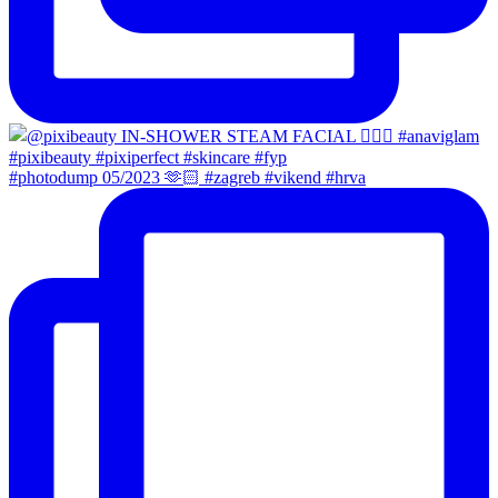
#photodump 05/2023 🫶🏻 #zagreb #vikend #hrva