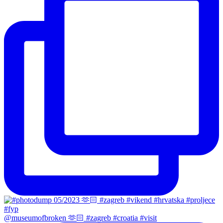
@museumofbroken 🫶🏻 #zagreb #croatia #visit