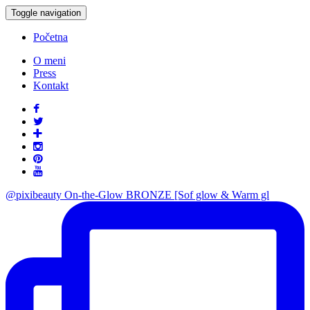
Toggle navigation
Početna
O meni
Press
Kontakt
@pixibeauty On-the-Glow BRONZE [Sof glow & Warm gl