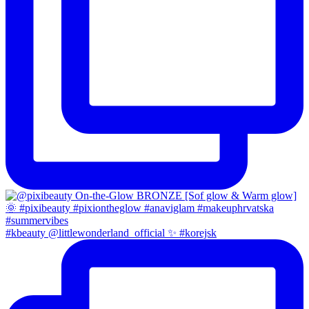
#kbeauty @littlewonderland_official ✨ #korejsk