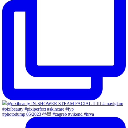
#photodump 05/2023 🫶🏻 #zagreb #vikend #hrva