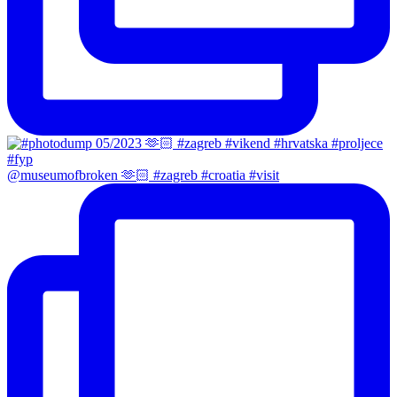
@museumofbroken 🫶🏻 #zagreb #croatia #visit