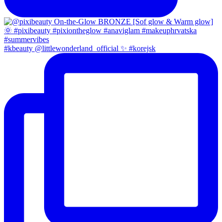
#kbeauty @littlewonderland_official ✨ #korejsk