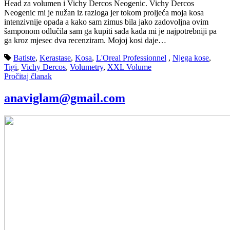
Head za volumen i Vichy Dercos Neogenic. Vichy Dercos
Neogenic mi je nužan iz razloga jer tokom proljeća moja kosa
intenzivnije opada a kako sam zimus bila jako zadovoljna ovim
šamponom odlučila sam ga kupiti sada kada mi je najpotrebniji pa
ga kroz mjesec dva recenziram. Mojoj kosi daje…
Batiste
,
Kerastase
,
Kosa
,
L'Oreal Professionnel
,
Njega kose
,
Tigi
,
Vichy Dercos
,
Volumetry
,
XXL Volume
Pročitaj članak
anaviglam@gmail.com