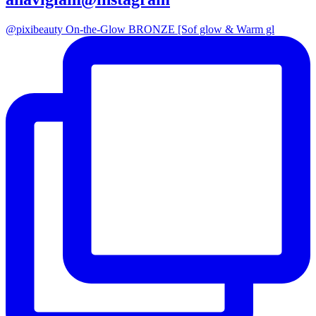
@pixibeauty On-the-Glow BRONZE [Sof glow & Warm gl