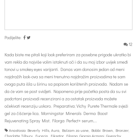
Podijelite:
12
Kada biste me pitali koji look preferiram za posebne prigode ukratko bi
vam rekla da najviše volim istaknuti oči i da su moj izbor uvijek smeđi
tonovi u smokey eyes varijanti. Danas vam donosim jedan od meni
najdražih look-ova sa meni trenutno najdražim proizvodima te sam
ovoga puta išla u širinu sa popisom korištenih proizvoda. Nadam se
da će vam se post svidjeti. Napomena prije početka posta da su svi
podcrtani proizvodi recenzirani a za ostatak proizvoda možete
očekivati recenziju uskoro. Preparativa; Vichy Purete Thermale svježi
gel za čišćenje lica, Morningstar Minerals Derma Boost
Rejuvenating Spray Mist, Filorga Perfect+ serum,…
Anastasia Beverly Hills
,
Aura
,
Balzam za usne
,
Bobbi Brown
,
Bronzer
,
Charlotte Tilbury
,
Eucerin
,
Fiksator
,
Filorga
,
Giorgio Armani
,
Givenchy
,