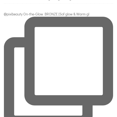
@pixibeauty On-the-Glow BRONZE [Sof glow & Warm gl