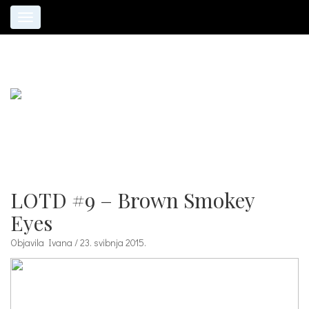
Toggle
navigation
LOTD #9 – Brown Smokey
Eyes
Objavila Ivana / 23. svibnja 2015.