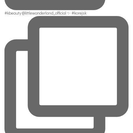
#kbeauty @littlewonderland_official ✨ #korejsk