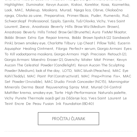
Highlighter
,
Iluminator
,
Kevyn Aucoin
,
Kistovi
,
Korektor
,
Kosa
,
Kozmetika
,
Look
,
MAC
,
Makeup
,
Maskara
,
Murad
,
Njega lica
,
Obrve
,
Okoloočna
njega
,
Olovka za usne
,
Preparativa
,
Primer/Baza
,
Puder
,
Rumenilo
,
Ruž
,
Schwarzkopf Professional
,
Sjajilo
,
Sjenila
,
Tuš/Olovka
,
Vichy
,
Yves Saint
Laurent
,
Zoeva
,
Anastasia Beverly Hills Brow Wiz (Medium Brown)
,
Anastasia Beverly Hills Tinted Brow Gel (Brunette)
,
Aura FixMe! fiksator
,
Bobbi Brown Extra Eye Repair krema
,
Bobbi Brown lipstick (22 Sandwash
Pink)
,
brown smokey eye
,
Charlotte Tilbury Lip Cheat ( Pillow Talk)
,
Eucerin
Aquaphor Healing Ointment
,
Filorga Perfect+ serum
,
Giorgio Armani Eyes
To Kill vodootporna maskara
,
Giorgio Armani High Precision Retouch (2)
,
Giorgio Armani Maestro Eraser (2)
,
Givenchy Mister Mat Primer
,
Kevyn
Aucoin The Celestial Powder (Candlelight)
,
Kevyn Aucoin The Sculpting
Powder (Medium)
,
look of the day
,
LOTD
,
MAC blush (Peaches)
,
MAC Eye
Kohl (Teddy)
,
MAC Paint Pot (Constructivist)
,
MAC Prep+Prime Fix+
,
MAC
Set Powder (Invisible)
,
MAC Studio Finish Concealer (NC15)
,
Morningstar
Minerals Derma Boost Rejuvenating Spray Mist
,
Murad Oil-Control
Mattifier krema
,
smokey eye
,
Tarte High-Performance Naturals palette
,
Vichy Purete Thermale svježi gel za čišćenje lica
,
Yves Saint Laurent Le
Teint Encre De Peau Fusion Ink Foundation (BD40)
PROČITAJ ČLANAK