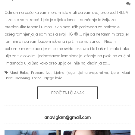
Odmah na početku vam moram istaknuti da vam ovaj proizvod TREBA
… zaista vam treba! Ljeto je a ljeto donosi i sunčanje te želju za
preplanulim tenom i u moru svih mogućih proizvoda za poticanje
bržeg tamnjenja ja sam našla svoj HG 😀 … nije da ne tamnim brzo jer
tamnim ali da vam budem iskrena i pržim se na suncu. Nisam
pobornik marmelada jer mi se ne sviđa tekstura i to baš niti malo i iako
ulja za tijelo volim , jednostavno kombinacija ležanja na plaži po vrućini
i masnoća ulja (ma kako brzo upijalo) i nije najidealnija za…
Maui Babe
,
Preparativa
,
Ljetna njega
,
Ljetna preparativa
,
Ljeto
,
Maui
Babe Browning Lotion
,
Njega kože
PROČITAJ ČLANAK
anaviglam@gmail.com