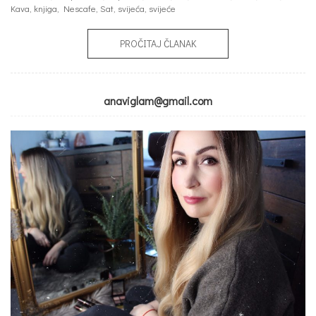
Kava
,
knjiga
,
Nescafe
,
Sat
,
svijeća
,
svijeće
PROČITAJ ČLANAK
anaviglam@gmail.com