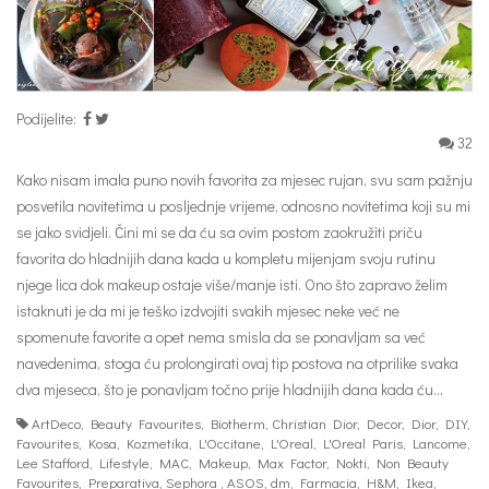
Podijelite:
32
Kako nisam imala puno novih favorita za mjesec rujan, svu sam pažnju
posvetila novitetima u posljednje vrijeme, odnosno novitetima koji su mi
se jako svidjeli. Čini mi se da ću sa ovim postom zaokružiti priču
favorita do hladnijih dana kada u kompletu mijenjam svoju rutinu
njege lica dok makeup ostaje više/manje isti. Ono što zapravo želim
istaknuti je da mi je teško izdvojiti svakih mjesec neke već ne
spomenute favorite a opet nema smisla da se ponavljam sa već
navedenima, stoga ću prolongirati ovaj tip postova na otprilike svaka
dva mjeseca, što je ponavljam točno prije hladnijih dana kada ću…
ArtDeco
,
Beauty Favourites
,
Biotherm
,
Christian Dior
,
Decor
,
Dior
,
DIY
,
Favourites
,
Kosa
,
Kozmetika
,
L'Occitane
,
L'Oreal
,
L'Oreal Paris
,
Lancome
,
Lee Stafford
,
Lifestyle
,
MAC
,
Makeup
,
Max Factor
,
Nokti
,
Non Beauty
Favourites
,
Preparativa
,
Sephora
,
ASOS
,
dm
,
Farmacia
,
H&M
,
Ikea
,