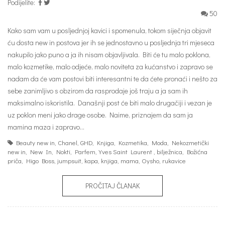
Podijelite:
50
Kako sam vam u posljednjoj kavici i spomenula, tokom siječnja objavit
ću dosta new in postova jer ih se jednostavno u posljednja tri mjeseca
nakupilo jako puno a ja ih nisam objavljivala. Biti će tu malo poklona,
malo kozmetike, malo odjeće, malo noviteta za kućanstvo i zapravo se
nadam da će vam postovi biti interesantni te da ćete pronaći i nešto za
sebe zanimljivo s obzirom da rasprodaje još traju a ja sam ih
maksimalno iskoristila. Današnji post će biti malo drugačiji i vezan je
uz poklon meni jako drage osobe. Naime, priznajem da sam ja
mamina maza i zapravo…
Beauty new in
,
Chanel
,
GHD
,
Knjiga
,
Kozmetika
,
Moda
,
Nekozmetički
new in
,
New In
,
Nokti
,
Parfem
,
Yves Saint Laurent
,
bilježnica
,
Božićna
priča
,
Higo Boss
,
jumpsuit
,
kapa
,
knjiga
,
mama
,
Oysho
,
rukavice
PROČITAJ ČLANAK