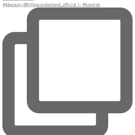
#kbeauty @littlewonderland_official ✨ #korejsk