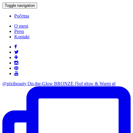
Toggle navigation
Početna
O meni
Press
Kontakt
@pixibeauty On-the-Glow BRONZE [Sof glow & Warm gl