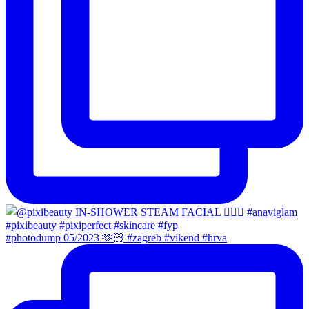
#photodump 05/2023 🫶🏻 #zagreb #vikend #hrva