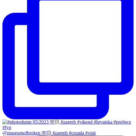
@museumofbroken 🫶🏻 #zagreb #croatia #visit