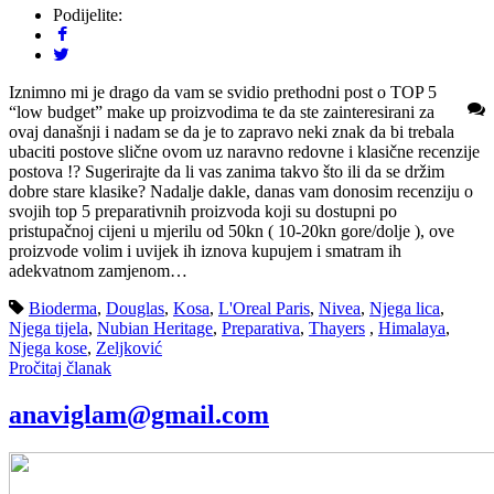
Podijelite:
Iznimno mi je drago da vam se svidio prethodni post o TOP 5
“low budget” make up proizvodima te da ste zainteresirani za
ovaj današnji i nadam se da je to zapravo neki znak da bi trebala
ubaciti postove slične ovom uz naravno redovne i klasične recenzije
postova !? Sugerirajte da li vas zanima takvo što ili da se držim
dobre stare klasike? Nadalje dakle, danas vam donosim recenziju o
svojih top 5 preparativnih proizvoda koji su dostupni po
pristupačnoj cijeni u mjerilu od 50kn ( 10-20kn gore/dolje ), ove
proizvode volim i uvijek ih iznova kupujem i smatram ih
adekvatnom zamjenom…
Bioderma
,
Douglas
,
Kosa
,
L'Oreal Paris
,
Nivea
,
Njega lica
,
Njega tijela
,
Nubian Heritage
,
Preparativa
,
Thayers
,
Himalaya
,
Njega kose
,
Zeljković
Pročitaj članak
anaviglam@gmail.com