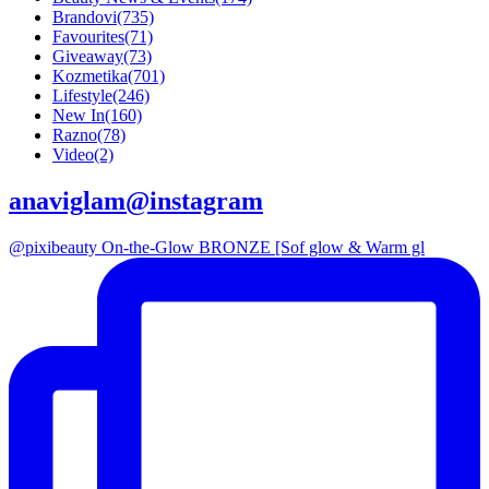
Brandovi
(735)
Favourites
(71)
Giveaway
(73)
Kozmetika
(701)
Lifestyle
(246)
New In
(160)
Razno
(78)
Video
(2)
anaviglam@instagram
@pixibeauty On-the-Glow BRONZE [Sof glow & Warm gl