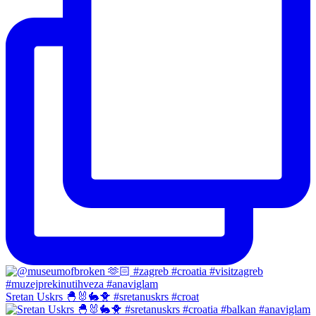
Sretan Uskrs 🐣🐰🐇🐥 #sretanuskrs #croat