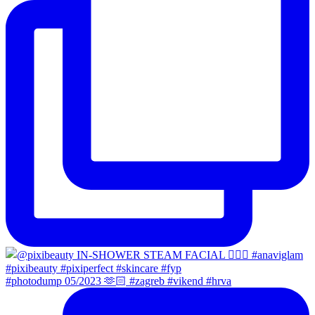
#photodump 05/2023 🫶🏻 #zagreb #vikend #hrva