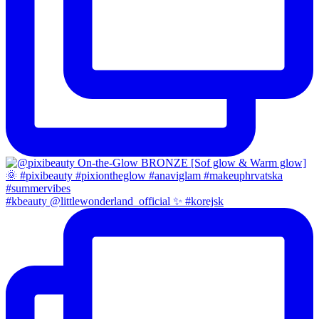
#kbeauty @littlewonderland_official ✨ #korejsk