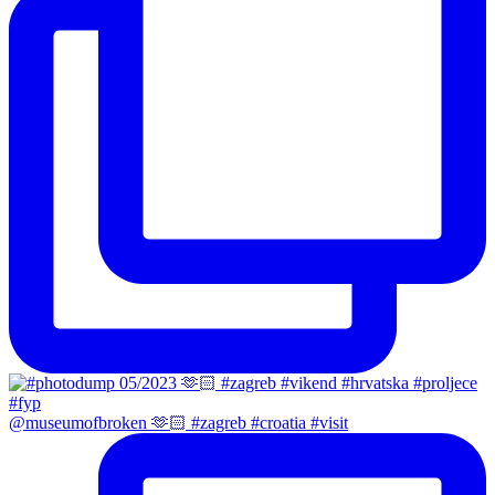
@museumofbroken 🫶🏻 #zagreb #croatia #visit