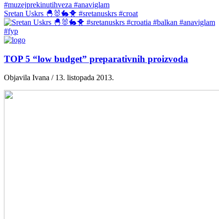
Sretan Uskrs 🐣🐰🐇🐥 #sretanuskrs #croat
TOP 5 “low budget” preparativnih proizvoda
Objavila Ivana / 13. listopada 2013.