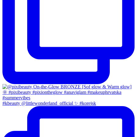
#kbeauty @littlewonderland_official ✨ #korejsk