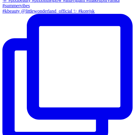
#kbeauty @littlewonderland_official ✨ #korejsk