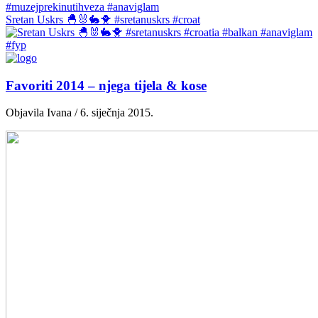
Sretan Uskrs 🐣🐰🐇🐥 #sretanuskrs #croat
Favoriti 2014 – njega tijela & kose
Objavila Ivana / 6. siječnja 2015.