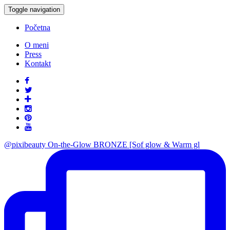
Toggle navigation
Početna
O meni
Press
Kontakt
@pixibeauty On-the-Glow BRONZE [Sof glow & Warm gl