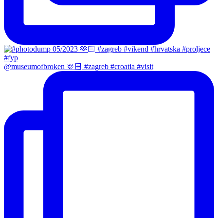
@museumofbroken 🫶🏻 #zagreb #croatia #visit