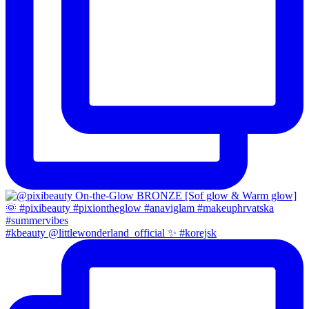
#kbeauty @littlewonderland_official ✨ #korejsk