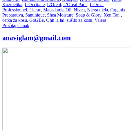
Kozmetika
,
L'Occitane
,
L'Oreal
,
L'Oreal Paris
,
L'Oreal
Professionnel
,
Lierac
,
Macadamia Oil
,
Nivea
,
Njega tijela
,
Organix
,
Preparativa
,
Santinique
,
Shea Moisture
,
Soap & Glory
,
Xen Tan
,
četka za kosu
,
Got2Be
,
Ohh la la!
,
sušilo za kosu
,
Valera
Pročitaj članak
anaviglam@gmail.com