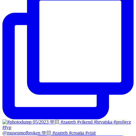
@museumofbroken 🫶🏻 #zagreb #croatia #visit