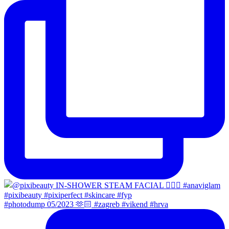
#photodump 05/2023 🫶🏻 #zagreb #vikend #hrva