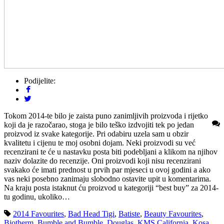
Podijelite:
Tokom 2014-te bilo je zaista puno zanimljivih proizvoda i rijetko
koji da je razočarao, stoga je bilo teško izdvojiti tek po jedan
proizvod iz svake kategorije. Pri odabiru uzela sam u obzir
kvalitetu i cijenu te moj osobni dojam. Neki proizvodi su već
recenzirani te će u nastavku posta biti podebljani a klikom na njihov
naziv dolazite do recenzije. Oni proizvodi koji nisu recenzirani
svakako će imati prednost u prvih par mjeseci u ovoj godini a ako
vas neki posebno zanimaju slobodno ostavite upit u komentarima.
Na kraju posta istaknut ću proizvod u kategoriji “best buy” za 2014-
tu godinu, ukoliko…
2014 Favourites
,
Bad Head Tigi
,
Batiste
,
Beauty Favourites
,
Biotherm
,
Bumble and Bumble
,
Douglas
,
KMS California
,
Kosa
,