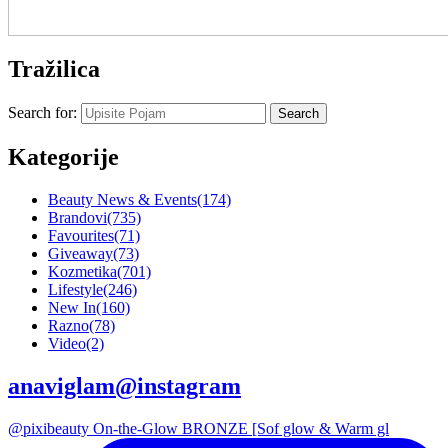
Tražilica
Search for:
Kategorije
Beauty News & Events
(174)
Brandovi
(735)
Favourites
(71)
Giveaway
(73)
Kozmetika
(701)
Lifestyle
(246)
New In
(160)
Razno
(78)
Video
(2)
anaviglam@instagram
@pixibeauty On-the-Glow BRONZE [Sof glow & Warm gl