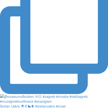
Sretan Uskrs 🐣🐰🐇🐥 #sretanuskrs #croat