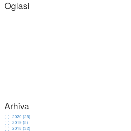
Oglasi
Arhiva
(+)
2020 (25)
(+)
(+)
2019 (5)
listopad (1)
(+)
(+)
(+)
Eucerin® Hyaluron-Filler + Elasticity 3D serum
2018 (32)
srpanj (5)
studeni (1)