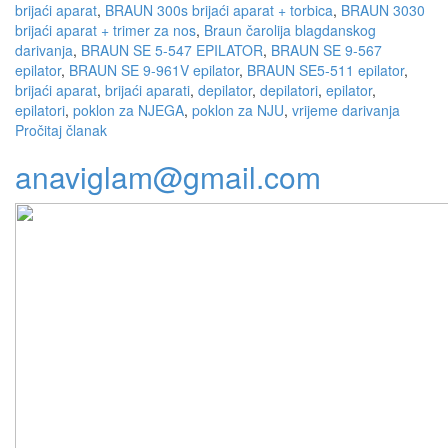
brijaći aparat
,
BRAUN 300s brijaći aparat + torbica
,
BRAUN 3030
brijaći aparat + trimer za nos
,
Braun čarolija blagdanskog
darivanja
,
BRAUN SE 5-547 EPILATOR
,
BRAUN SE 9-567
epilator
,
BRAUN SE 9-961V epilator
,
BRAUN SE5-511 epilator
,
brijaći aparat
,
brijaći aparati
,
depilator
,
depilatori
,
epilator
,
epilatori
,
poklon za NJEGA
,
poklon za NJU
,
vrijeme darivanja
Pročitaj članak
anaviglam@gmail.com