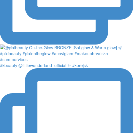
#kbeauty @littlewonderland_official ✨ #korejsk