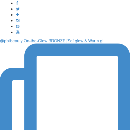
Toggle
navigati
@pixibeauty On-the-Glow BRONZE [Sof glow & Warm gl