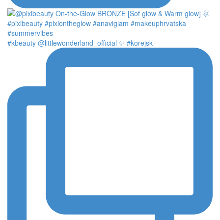
#kbeauty @littlewonderland_official ✨ #korejsk