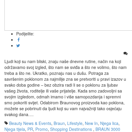
Podijelite:
Ljudi koji su nam bliski, znaju naše dnevne rutine, način na koji
održavamo svoj izgled, što nam se sviđa a što ne volimo, što nam
treba a što ne. Ukratko, poznaju nas u dušu. Potraga za
savršenim poklonom za najmilije zna se pretvoriti u pravi izazov u
svako doba godine – bez obzira radi li se o poklonu za ljubav
vašeg života, roditelje ili vaše prijatelje. Kada smo zadovoljni sa
svojim izgledom, odmah imamo i više samopozdanja i spremni
smo pokoriti svijet. Odabirom Braunovog proizvoda kao poklona,
možete se pobrinuti da ljudi koji su vam najvažniji tako osjećaju
svakog dana….
Beauty News & Events
,
Braun
,
Lifestyle
,
New In
,
Njega lica
,
Njega tijela
,
PR
,
Promo
,
Shopping Destinations
,
BRAUN 3000