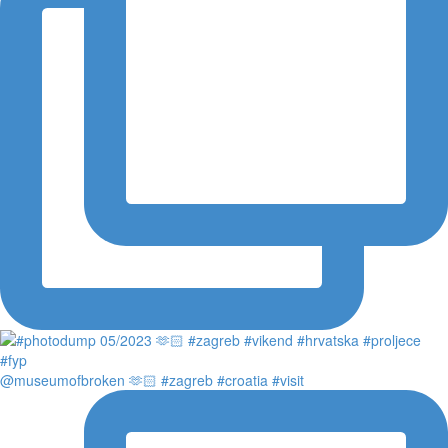
@museumofbroken 🫶🏻 #zagreb #croatia #visit