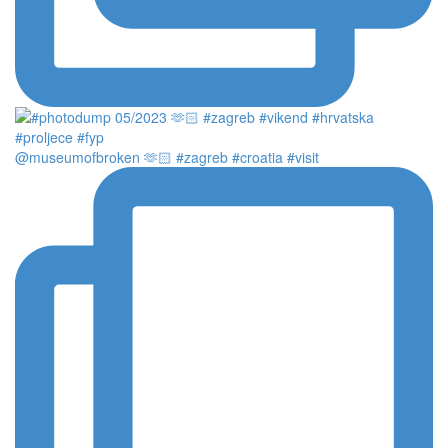
@museumofbroken 🫶🏻 #zagreb #croatia #visit