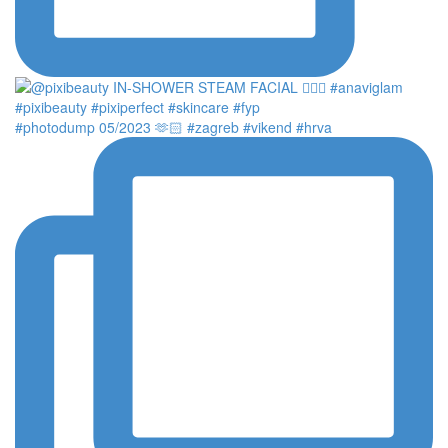
#photodump 05/2023 🫶🏻 #zagreb #vikend #hrva