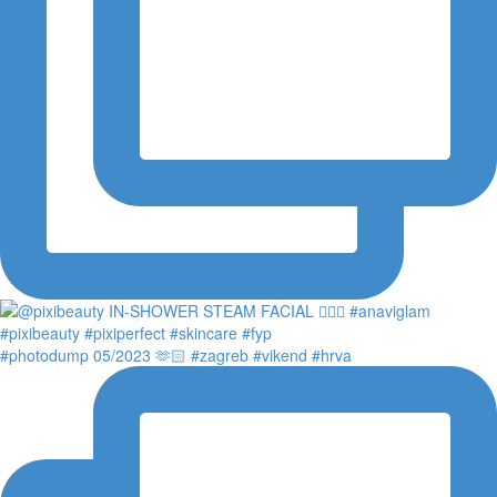
#photodump 05/2023 🫶🏻 #zagreb #vikend #hrva