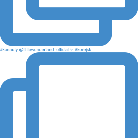
#kbeauty @littlewonderland_official ✨ #korejsk