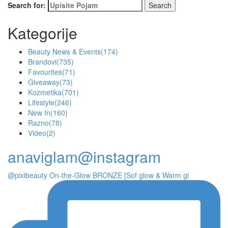
Search for:
Kategorije
Beauty News & Events
(174)
Brandovi
(735)
Favourites
(71)
Giveaway
(73)
Kozmetika
(701)
Lifestyle
(246)
New In
(160)
Razno
(78)
Video
(2)
anaviglam@instagram
@pixibeauty On-the-Glow BRONZE [Sof glow & Warm gl