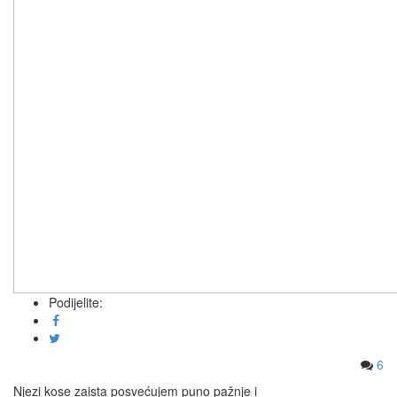
Podijelite:
6
Njezi kose zaista posvećujem puno pažnje i