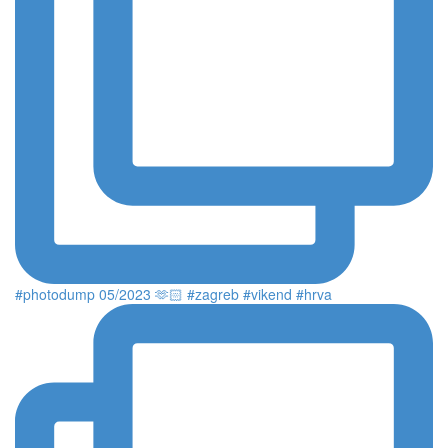
#photodump 05/2023 🫶🏻 #zagreb #vikend #hrva