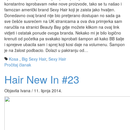
konstantno isprobavam neke nove proizvode, tako se tu našao i
famozan američki brand Sexy Hair koji je zaista jako hvaljen.
Donedavno ovaj brand nije bio pretjerano dostupan no sada ga
sve češće susrećem na UK stranicama a ova dva primjerka sam
naručila na stranici Beauty Bay gdje možete klikom na ovaj link
vidjeti i ostatak ponude ovoga branda. Nekako mi je bilo logično
krenuti od početka pa svakako isprobati šampon ali kako BB šalje
i sprejeve ubacila sam i sprej koji kosi daje na volumenu. Šampon
je na žalost podbacio. Dolazi u pakiranju od…
Kosa
,
Big Sexy Hair
,
Sexy Hair
Pročitaj članak
Hair New In #23
Objavila Ivana / 11. lipnja 2014.