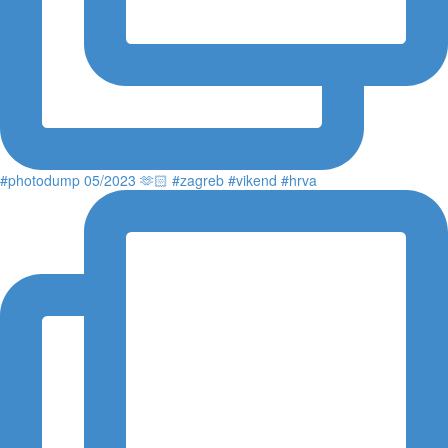
#photodump 05/2023 🫶🏻 #zagreb #vikend #hrva