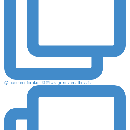
@museumofbroken 🫶🏻 #zagreb #croatia #visit