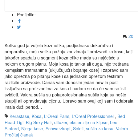
Podijelite:
20
Koliko god ja voljela kozmetiku, podjednako dekorativu i
preparativu, moju veliku pažnju zauzimaju i proizvodi za kosu, koji
također spadaju u segment kozmetike mada su najčešće u
nekom drugom planu. Moja kosa je tanka ali duga, nije tretirana
kemijskim tretmanima (uključujući i bojanje kose) i zapravo sam
jako oprezna po pitanju kose i sa jednakim oprezom testiram
različite proizvode. Danas vam donosim jedan new in post
isključivo sa proizvodima za kosu i nadam se da će vam se isti
svidjeti. Valera sušila su poluprofesionalna sušila koja su nešto
skuplji ali opravdavaju cijenu. Upravo sam ovaj koji sam i odabrala
imala duži period…
Kerastase
,
Kosa
,
L'Oreal Paris
,
L'Oreal Professionnel
,
Bed
Head Tigi
,
Big Sexy Hair
,
difuzer
,
ekstenzije na klipse
,
Lee
Staford
,
Njega kose
,
Schwarzkopf
,
Soleil
,
sušilo za kosu
,
Valera
Pročitaj članak