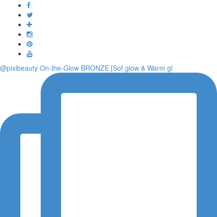
Toggle
navigati
@pixibeauty On-the-Glow BRONZE [Sof glow & Warm gl