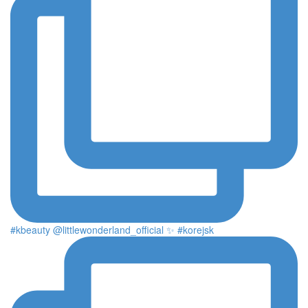
#kbeauty @littlewonderland_official ✨ #korejsk