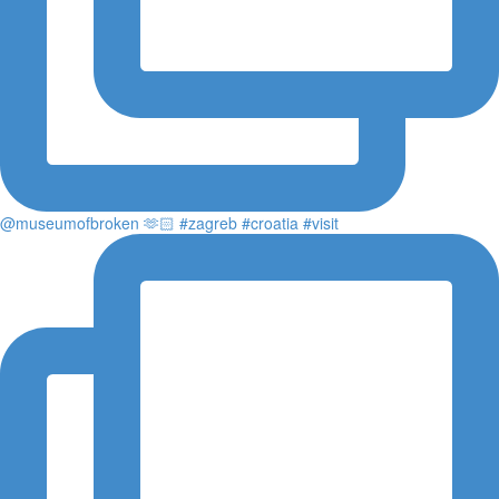
@museumofbroken 🫶🏻 #zagreb #croatia #visit