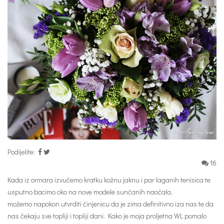
Podijelite:
16
Kada iz ormara izvučemo kratku kožnu jaknu i par laganih tenisica te
usputno bacimo oko na nove modele sunčanih naočala,
možemo napokon utvrditi činjenicu da je zima definitivno iza nas te da
nas čekaju sve topliji i topliji dani. Kako je moja proljetna WL pomalo