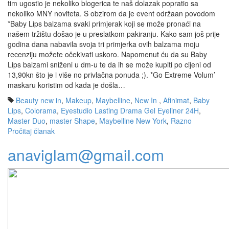
tim ugostio je nekoliko blogerica te naš dolazak popratio sa
nekoliko MNY noviteta. S obzirom da je event održaan povodom
*Baby Lips balzama svaki primjerak koji se može pronaći na
našem tržištu došao je u preslatkom pakiranju. Kako sam još prije
godina dana nabavila svoja tri primjerka ovih balzama moju
recenziju možete očekivati uskoro. Napomenut ću da su Baby
Lips balzami sniženi u dm-u te da ih se može kupiti po cijeni od
13,90kn što je i više no privlačna ponuda ;). *Go Extreme Volum’
maskaru koristim od kada je došla…
Beauty new in
,
Makeup
,
Maybelline
,
New In
,
Afinimat
,
Baby
Lips
,
Colorama
,
Eyestudio Lasting Drama Gel Eyeliner 24H
,
Master Duo
,
master Shape
,
Maybelline New York
,
Razno
Pročitaj članak
anaviglam@gmail.com