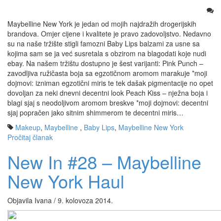
Maybelline New York je jedan od mojih najdražih drogerijskih
brandova. Omjer cijene i kvalitete je pravo zadovoljstvo. Nedavno
su na naše tržište stigli famozni Baby Lips balzami za usne sa
kojima sam se ja već susretala s obzirom na blagodati koje nudi
ebay. Na našem tržištu dostupno je šest varijanti: Pink Punch –
zavodljiva ružičasta boja sa egzotičnom aromom marakuje *moji
dojmovi: izniman egzotični miris te tek dašak pigmentacije no opet
dovoljan za neki dnevni decentni look Peach Kiss – nježna boja i
blagi sjaj s neodoljivom aromom breskve *moji dojmovi: decentni
sjaj popračen jako sitnim shimmerom te decentni miris…
Makeup
,
Maybelline
,
Baby Lips
,
Maybelline New York
Pročitaj članak
New In #28 – Maybelline
New York Haul
Objavila Ivana / 9. kolovoza 2014.