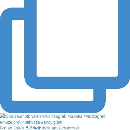
Sretan Uskrs 🐣🐰🐇🐥 #sretanuskrs #croat