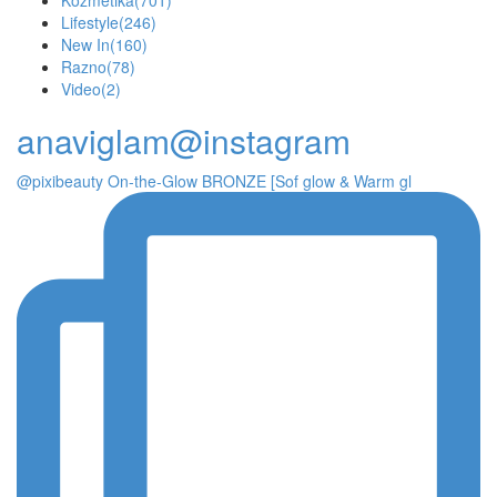
Kozmetika
(701)
Lifestyle
(246)
New In
(160)
Razno
(78)
Video
(2)
anaviglam@instagram
@pixibeauty On-the-Glow BRONZE [Sof glow & Warm gl