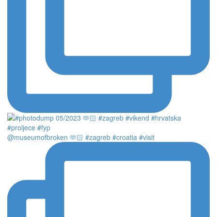
@museumofbroken 🫶🏻 #zagreb #croatia #visit