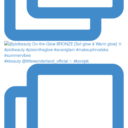
#kbeauty @littlewonderland_official ✨ #korejsk