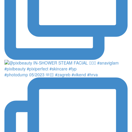
#photodump 05/2023 🫶🏻 #zagreb #vikend #hrva