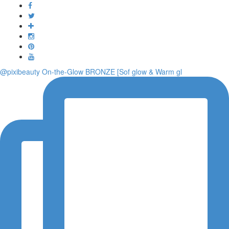
Toggle
navigati
@pixibeauty On-the-Glow BRONZE [Sof glow & Warm gl