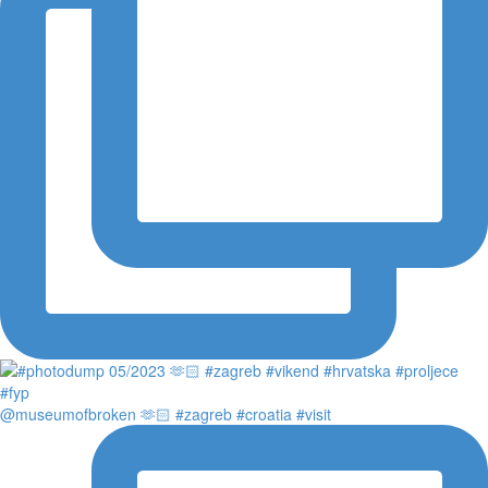
@museumofbroken 🫶🏻 #zagreb #croatia #visit