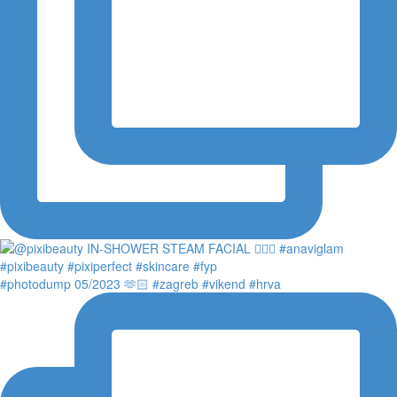
#photodump 05/2023 🫶🏻 #zagreb #vikend #hrva