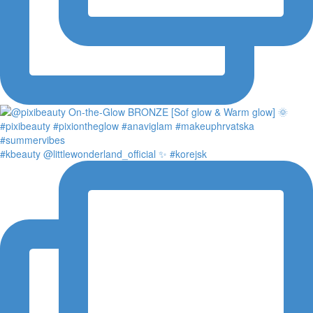
#kbeauty @littlewonderland_official ✨ #korejsk