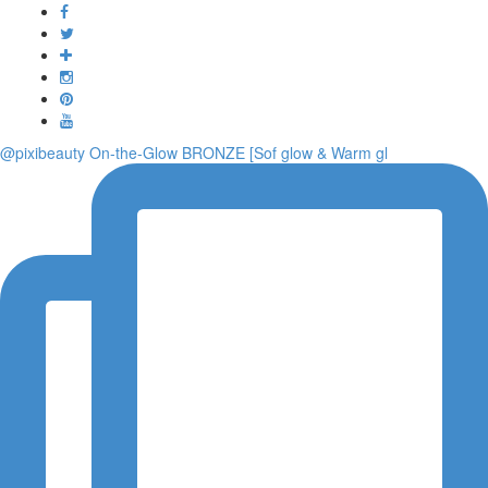
Toggle
navigati
@pixibeauty On-the-Glow BRONZE [Sof glow & Warm gl