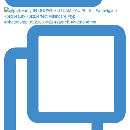
#photodump 05/2023 🫶🏻 #zagreb #vikend #hrva