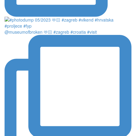
@museumofbroken 🫶🏻 #zagreb #croatia #visit