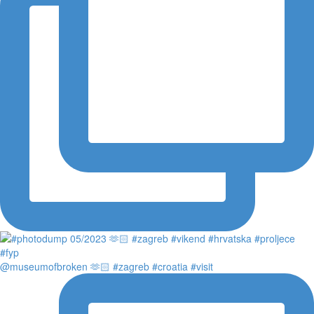
@museumofbroken 🫶🏻 #zagreb #croatia #visit