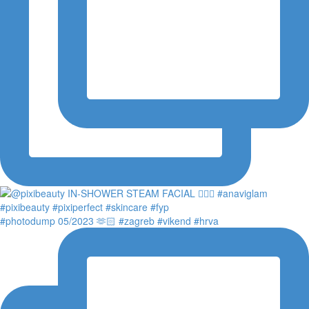
#photodump 05/2023 🫶🏻 #zagreb #vikend #hrva