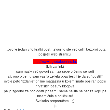
…ovo je jedan vrlo kratki post…sigurno ste već čuli i bezbroj puta
posjetili web stranicu
http://www.ogledaloonline.hr/
(klik za link)
sam naziv već govori sam za sebe o čemu se radi
ali, ono o čemu sam vas ja željela obavijestiti je da su “pustili”
svoje peto “izdanje” online magazina u kojem imate opširan popis
hrvatskih beauty blogova
pa je zgodno za pogledati jer sam i sama naišla na par za koje još
nisam čula a odlični su!
Svakako preporučam…;)
lp