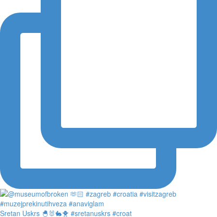
Sretan Uskrs 🐣🐰🐇🐥 #sretanuskrs #croat