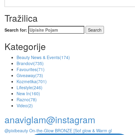
Tražilica
Search for:
Kategorije
Beauty News & Events
(174)
Brandovi
(735)
Favourites
(71)
Giveaway
(73)
Kozmetika
(701)
Lifestyle
(246)
New In
(160)
Razno
(78)
Video
(2)
anaviglam@instagram
@pixibeauty On-the-Glow BRONZE [Sof glow & Warm gl