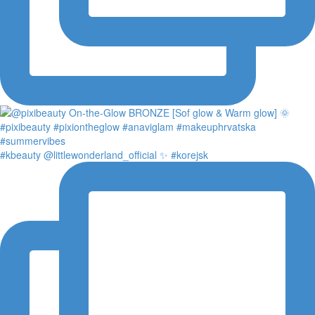
#kbeauty @littlewonderland_official ✨ #korejsk