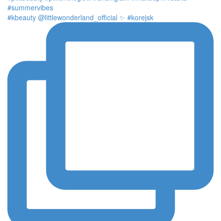
#kbeauty @littlewonderland_official ✨ #korejsk