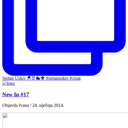
Sretan Uskrs 🐣🐰🐇🐥 #sretanuskrs #croat
New In #17
Objavila Ivana / 24. siječnja 2014.