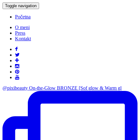
Toggle navigation
Početna
O meni
Press
Kontakt
@pixibeauty On-the-Glow BRONZE [Sof glow & Warm gl