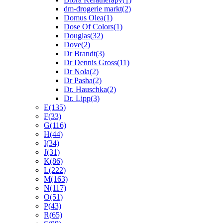
dm-drogerie markt
(2)
Domus Olea
(1)
Dose Of Colors
(1)
Douglas
(32)
Dove
(2)
Dr Brandt
(3)
Dr Dennis Gross
(11)
Dr Nola
(2)
Dr Pasha
(2)
Dr. Hauschka
(2)
Dr. Lipp
(3)
E
(135)
F
(33)
G
(116)
H
(44)
I
(34)
J
(31)
K
(86)
L
(222)
M
(163)
N
(117)
O
(51)
P
(43)
R
(65)