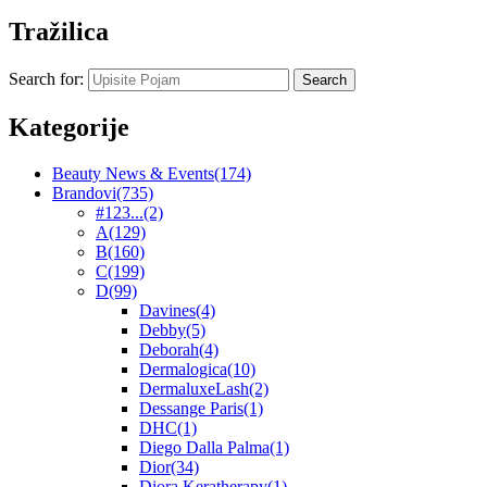
Tražilica
Search for:
Kategorije
Beauty News & Events
(174)
Brandovi
(735)
#123...
(2)
A
(129)
B
(160)
C
(199)
D
(99)
Davines
(4)
Debby
(5)
Deborah
(4)
Dermalogica
(10)
DermaluxeLash
(2)
Dessange Paris
(1)
DHC
(1)
Diego Dalla Palma
(1)
Dior
(34)
Diora Keratherapy
(1)