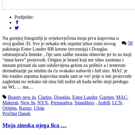
Podijelite:
Na gornjoj fotografiji je ovjekovječena moja prva kupovina u
58
ovoj godini :D. Sve je nekako tek usputni izbor osim novog
pakiranja Estee Lauder BB kreme (recenzija) i Douglas
odstranjivača šminke , čije sam zalihe morala obnovite jer to su moji
“must have” proizvodi. Origins je brand koji me silno zanimao i
moram priznati da sam oduševljena gelom za prištiće a i testerom
dermabrazije pa mislim da ću svakako nabaviti i full size. MAC je
bio totalno usputna kupovina mada sam se već prije u iste proizvode
zagledala no nekako mi nisu bili nužni ali kada nešto stoji predugo
na WL … ma…
Beauty new in
,
Clarins
,
Douglas
,
Estee Lauder
,
Garnier
,
MAC
,
Makeup
,
New In
,
NYX
,
Preparativa
,
Smashbox
,
Ardell
,
LCN
,
Origins
,
Razno
,
Ulola
Pročitaj članak
Moja zimska njega lica …