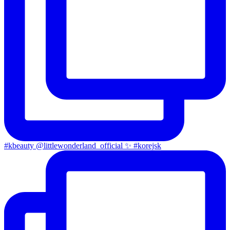
#kbeauty @littlewonderland_official ✨ #korejsk