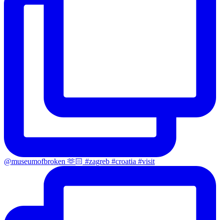
@museumofbroken 🫶🏻 #zagreb #croatia #visit