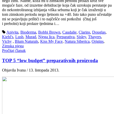
nego zimi. Naime, koža mi u zimskom periodu prolazi kroz sve
moguće faze, od izuzetne dehidracije koja čak uzrokuju perutanje pa
do nekontroliranog izbijanja viška sebuma koji je čak izraženiji u
tom zimskom periodu nego ljetnom na +40. Isto tako puno učestalije
mi se pojavljuju prištići i to najčešće oni potkožni (čitaj još
i prebolni) koji prolaze tjednima i…
Apivita
,
Bioderma
,
Bobbi Brown
,
Caudalie
,
Clarins
,
Douglas
,
Kiehl's
,
Lush
,
Murad
,
Njega lica
,
Preparativa
,
Sisley
,
Thayers
,
Vichy
,
Blum Naturals
,
Kiss My Face
,
Natura Siberica
,
Origins
,
Zimska njega
Pročitaj članak
TOP 5 “low budget” preparativnih proizvoda
Objavila Ivana / 13. listopada 2013.