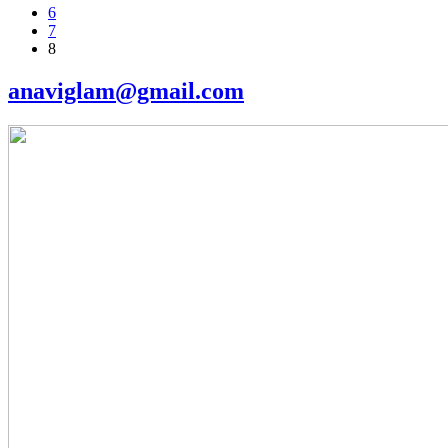
6
7
8
anaviglam@gmail.com