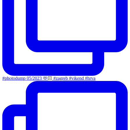
#photodump 05/2023 🫶🏻 #zagreb #vikend #hrva