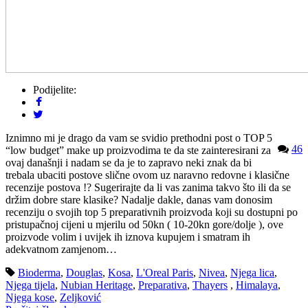
Podijelite:
Iznimno mi je drago da vam se svidio prethodni post o TOP 5
46
“low budget” make up proizvodima te da ste zainteresirani za
ovaj današnji i nadam se da je to zapravo neki znak da bi
trebala ubaciti postove slične ovom uz naravno redovne i klasične
recenzije postova !? Sugerirajte da li vas zanima takvo što ili da se
držim dobre stare klasike? Nadalje dakle, danas vam donosim
recenziju o svojih top 5 preparativnih proizvoda koji su dostupni po
pristupačnoj cijeni u mjerilu od 50kn ( 10-20kn gore/dolje ), ove
proizvode volim i uvijek ih iznova kupujem i smatram ih
adekvatnom zamjenom…
Bioderma
,
Douglas
,
Kosa
,
L'Oreal Paris
,
Nivea
,
Njega lica
,
Njega tijela
,
Nubian Heritage
,
Preparativa
,
Thayers
,
Himalaya
,
Njega kose
,
Zeljković