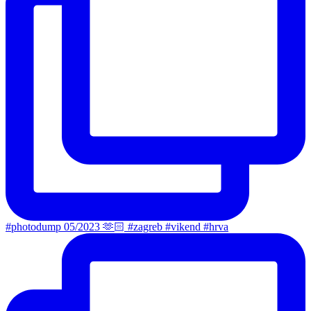
#photodump 05/2023 🫶🏻 #zagreb #vikend #hrva