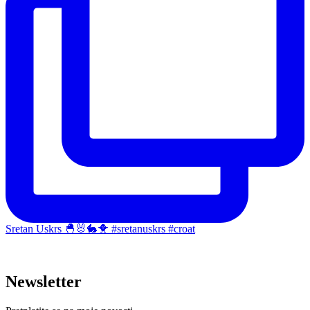
Sretan Uskrs 🐣🐰🐇🐥 #sretanuskrs #croat
Newsletter