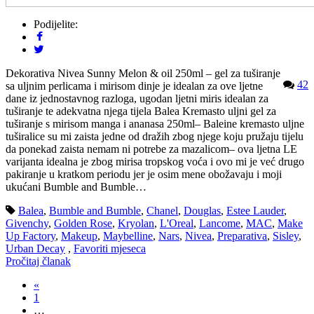
Podijelite:
Dekorativa Nivea Sunny Melon & oil 250ml – gel za tuširanje
42
sa uljnim perlicama i mirisom dinje je idealan za ove ljetne
dane iz jednostavnog razloga, ugodan ljetni miris idealan za
tuširanje te adekvatna njega tijela Balea Kremasto uljni gel za
tuširanje s mirisom manga i ananasa 250ml– Baleine kremasto uljne
tuširalice su mi zaista jedne od dražih zbog njege koju pružaju tijelu
da ponekad zaista nemam ni potrebe za mazalicom– ova ljetna LE
varijanta idealna je zbog mirisa tropskog voća i ovo mi je već drugo
pakiranje u kratkom periodu jer je osim mene obožavaju i moji
ukućani Bumble and Bumble…
Balea
,
Bumble and Bumble
,
Chanel
,
Douglas
,
Estee Lauder
,
Givenchy
,
Golden Rose
,
Kryolan
,
L'Oreal
,
Lancome
,
MAC
,
Make
Up Factory
,
Makeup
,
Maybelline
,
Nars
,
Nivea
,
Preparativa
,
Sisley
,
Urban Decay
,
Favoriti mjeseca
Pročitaj članak
«
1
…