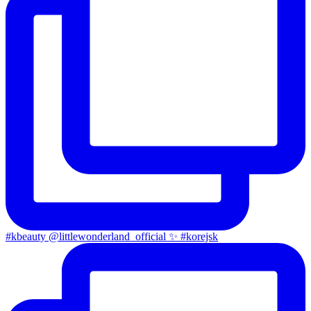
#kbeauty @littlewonderland_official ✨ #korejsk