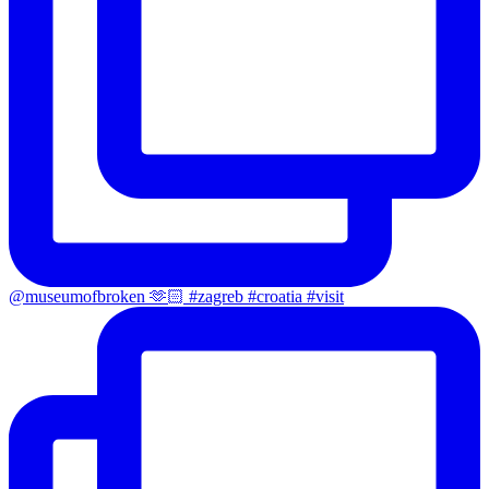
@museumofbroken 🫶🏻 #zagreb #croatia #visit