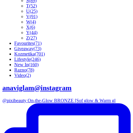
S
(89)
T
(52)
U
(25)
V
(91)
W
(4)
X
(6)
Y
(44)
Z
(27)
Favourites
(71)
Giveaway
(73)
Kozmetika
(701)
Lifestyle
(246)
New In
(160)
Razno
(78)
Video
(2)
anaviglam@instagram
@pixibeauty On-the-Glow BRONZE [Sof glow & Warm gl