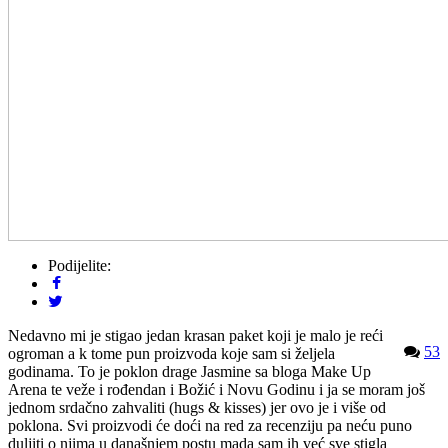
Podijelite:
Nedavno mi je stigao jedan krasan paket koji je malo je reći
53
ogroman a k tome pun proizvoda koje sam si željela
godinama. To je poklon drage Jasmine sa bloga Make Up
Arena te veže i rođendan i Božić i Novu Godinu i ja se moram još
jednom srdačno zahvaliti (hugs & kisses) jer ovo je i više od
poklona. Svi proizvodi će doći na red za recenziju pa neću puno
duljiti o njima u današnjem postu mada sam ih već sve stigla