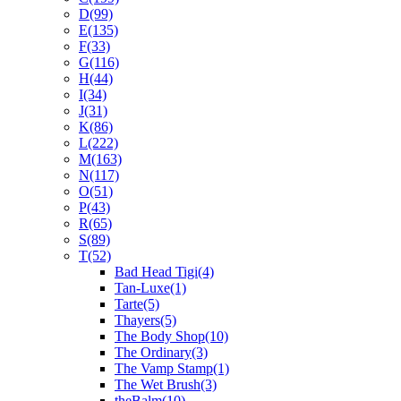
D
(99)
E
(135)
F
(33)
G
(116)
H
(44)
I
(34)
J
(31)
K
(86)
L
(222)
M
(163)
N
(117)
O
(51)
P
(43)
R
(65)
S
(89)
T
(52)
Bad Head Tigi
(4)
Tan-Luxe
(1)
Tarte
(5)
Thayers
(5)
The Body Shop
(10)
The Ordinary
(3)
The Vamp Stamp
(1)
The Wet Brush
(3)
theBalm
(10)