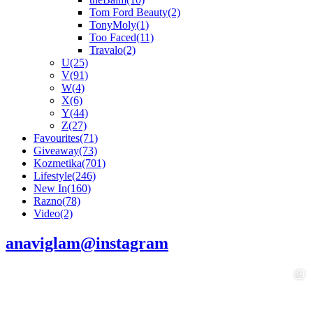
Tom Ford Beauty
(2)
TonyMoly
(1)
Too Faced
(11)
Travalo
(2)
U
(25)
V
(91)
W
(4)
X
(6)
Y
(44)
Z
(27)
Favourites
(71)
Giveaway
(73)
Kozmetika
(701)
Lifestyle
(246)
New In
(160)
Razno
(78)
Video
(2)
anaviglam@instagram