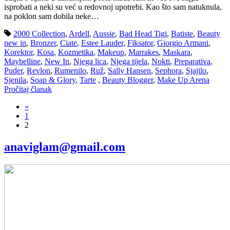
isprobati a neki su već u redovnoj upotrebi. Kao što sam natuknula,
na poklon sam dobila neke…
2000 Collection
,
Ardell
,
Aussie
,
Bad Head Tigi
,
Batiste
,
Beauty
new in
,
Bronzer
,
Ciate
,
Estee Lauder
,
Fiksator
,
Giorgio Armani
,
Korektor
,
Kosa
,
Kozmetika
,
Makeup
,
Marrakes
,
Maskara
,
Maybelline
,
New In
,
Njega lica
,
Njega tijela
,
Nokti
,
Preparativa
,
Puder
,
Revlon
,
Rumenilo
,
Ruž
,
Sally Hansen
,
Sephora
,
Sjajilo
,
Sjenila
,
Soap & Glory
,
Tarte
,
Beauty Blogger
,
Make Up Arena
Pročitaj članak
«
1
2
anaviglam@gmail.com