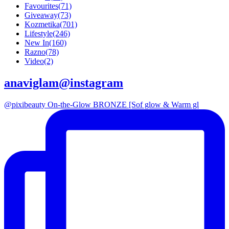
Favourites
(71)
Giveaway
(73)
Kozmetika
(701)
Lifestyle
(246)
New In
(160)
Razno
(78)
Video
(2)
anaviglam@instagram
@pixibeauty On-the-Glow BRONZE [Sof glow & Warm gl