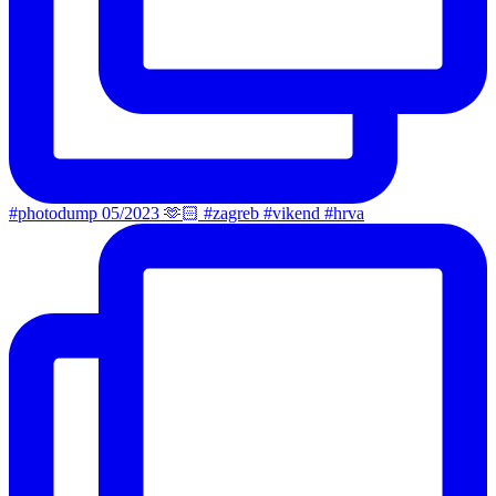
#photodump 05/2023 🫶🏻 #zagreb #vikend #hrva