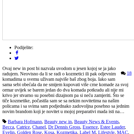
Podijelite:
Ovaj new in post bi nazvala uvodom u jesen kojoj se ja jako
18
radujem. Neovisno da li se radi o kozmetici ili pak odjevnim
komadima u svemu uživam najviše baš zbog boja. Iako sam
sama sebi obećala da ne smijem kupovati više crne komade za svoj
ormar uvijek se barem jedan do dva komada potkradu ali nije mi
krivo jer stvarno su posebni dizajnom pa si neću zamjeriti. Što se
tiče kozmetike, počastila sam se sa nekim novitetima na našim
policama i sa svima sam podjednako zadovoljna posebno sa jednim
novim brandom koji je novitet u mojoj preparativi mada isti na…
Barbara Hofmann
,
Beauty new in
,
Beauty News & Events
,
Becca
,
Catrice
,
Chanel
,
Dr Dennis Gross
,
Essence
,
Estee Lauder
,
Evelin
,
Golden Rose
,
Kosa
,
Kozmetika
,
Label M
,
Lifestyle
,
MAC
,