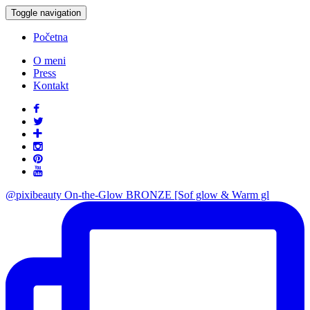
Toggle navigation
Početna
O meni
Press
Kontakt
@pixibeauty On-the-Glow BRONZE [Sof glow & Warm gl