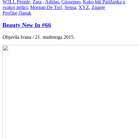
W3LL People
,
Zara
,
Adidas
,
Gioseppo
,
Kako biti Parižanka u
svakoj prilici
,
Morgan De Toi!
,
Sensa
,
XYZ
,
Znanje
Pročitaj članak
Beauty New In #66
Objavila Ivana / 21. studenoga 2015.