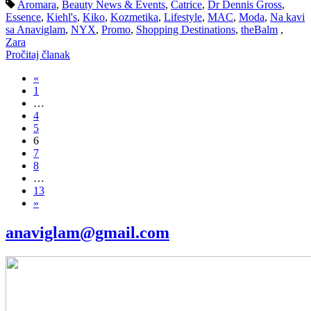
Aromara
,
Beauty News & Events
,
Catrice
,
Dr Dennis Gross
,
Essence
,
Kiehl's
,
Kiko
,
Kozmetika
,
Lifestyle
,
MAC
,
Moda
,
Na kavi
sa Anaviglam
,
NYX
,
Promo
,
Shopping Destinations
,
theBalm
,
Zara
Pročitaj članak
«
1
…
4
5
6
7
8
…
13
»
anaviglam@gmail.com