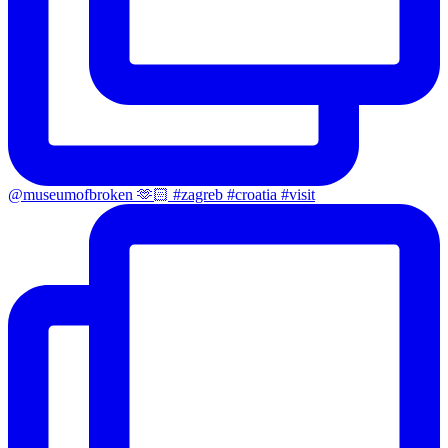
@museumofbroken 🫶🏻 #zagreb #croatia #visit