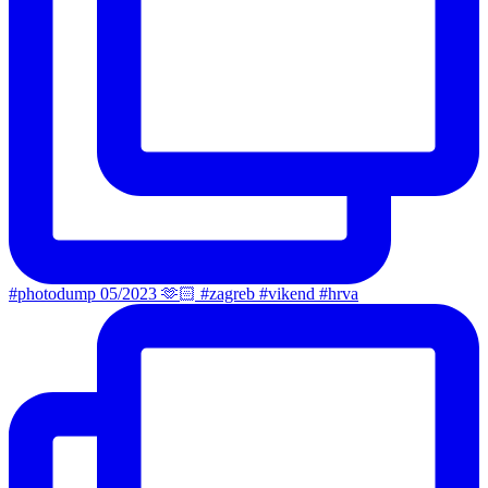
#photodump 05/2023 🫶🏻 #zagreb #vikend #hrva