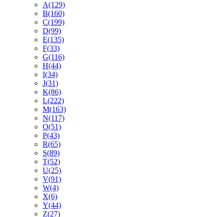
A
(129)
B
(160)
C
(199)
D
(99)
E
(135)
F
(33)
G
(116)
H
(44)
I
(34)
J
(31)
K
(86)
L
(222)
M
(163)
N
(117)
O
(51)
P
(43)
R
(65)
S
(89)
T
(52)
U
(25)
V
(91)
W
(4)
X
(6)
Y
(44)
Z
(27)