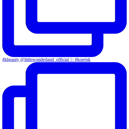
#kbeauty @littlewonderland_official ✨ #korejsk