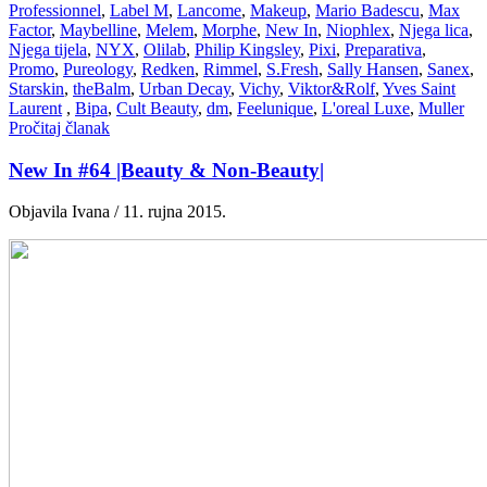
Professionnel
,
Label M
,
Lancome
,
Makeup
,
Mario Badescu
,
Max
Factor
,
Maybelline
,
Melem
,
Morphe
,
New In
,
Niophlex
,
Njega lica
,
Njega tijela
,
NYX
,
Olilab
,
Philip Kingsley
,
Pixi
,
Preparativa
,
Promo
,
Pureology
,
Redken
,
Rimmel
,
S.Fresh
,
Sally Hansen
,
Sanex
,
Starskin
,
theBalm
,
Urban Decay
,
Vichy
,
Viktor&Rolf
,
Yves Saint
Laurent
,
Bipa
,
Cult Beauty
,
dm
,
Feelunique
,
L'oreal Luxe
,
Muller
Pročitaj članak
New In #64 |Beauty & Non-Beauty|
Objavila Ivana / 11. rujna 2015.