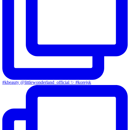
#kbeauty @littlewonderland_official ✨ #korejsk