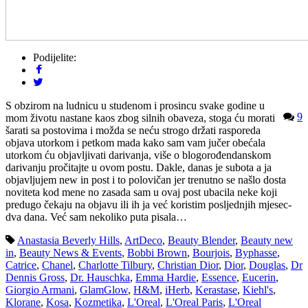
Podijelite:
S obzirom na ludnicu u studenom i prosincu svake godine u
9
mom životu nastane kaos zbog silnih obaveza, stoga ću morati
šarati sa postovima i možda se neću strogo držati rasporeda
objava utorkom i petkom mada kako sam vam jučer obećala
utorkom ću objavljivati darivanja, više o blogorođendanskom
darivanju pročitajte u ovom postu. Dakle, danas je subota a ja
objavljujem new in post i to polovičan jer trenutno se našlo dosta
noviteta kod mene no zasada sam u ovaj post ubacila neke koji
predugo čekaju na objavu ili ih ja već koristim posljednjih mjesec-
dva dana. Već sam nekoliko puta pisala…
Anastasia Beverly Hills
,
ArtDeco
,
Beauty Blender
,
Beauty new
in
,
Beauty News & Events
,
Bobbi Brown
,
Bourjois
,
Byphasse
,
Catrice
,
Chanel
,
Charlotte Tilbury
,
Christian Dior
,
Dior
,
Douglas
,
Dr
Dennis Gross
,
Dr. Hauschka
,
Emma Hardie
,
Essence
,
Eucerin
,
Giorgio Armani
,
GlamGlow
,
H&M
,
iHerb
,
Kerastase
,
Kiehl's
,
Klorane
,
Kosa
,
Kozmetika
,
L'Oreal
,
L'Oreal Paris
,
L'Oreal