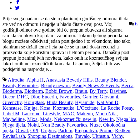
Prije svega nadam se da ste u planiranju godišnjeg odmora ili da
6
ste već na odmoru i negdje u hladu čitate ovaj post. Moj
godišnji odmor ove godine biti će prepun obaveza ali sigurna
sam da ću uloviti koji dan i za odmor. Tokom ljetnog perioda na
blogu možete očekivati jedan post tjedno i to vikendom, isto tako,
planiram se držati teme ljeta pa će se tu naći dosta recenzija
proizvoda koje koristim upravo u ljetnom periodu. Današnji post
prepun je zanimljivih noviteta, kako onih iz kozmetičkog svijeta
tako i onih nekozmetičkih komada. Usputno, željela bih vas
podsjetiti na rasprodaje…
Afrodita
,
Alpha H
,
Anastasia Beverly Hills
,
Beauty Blender
,
Beauty Favourites
,
Beauty new in
,
Beauty News & Events
,
Becca
,
Bioderma
,
Biotherm
,
Bobbi Brown
,
Braun
,
By Terry
,
Davines
,
Decor
,
DHC
,
Dior
,
Eucerin
,
Favourites
,
Garnier
,
Giovanni
,
Givenchy
,
Hourglass
,
Huda Beauty
,
Hylamide
,
Kat Von D
,
Kerastase
,
Knjiga
,
Kosa
,
Kozmetika
,
L'Occitane
,
La Roche Posay
,
Label M
,
Lancome
,
Lifestyle
,
MAC
,
Makeup
,
Maria Nila
,
Maybelline
,
Mixa
,
Moda
,
Nekozmetički new in
,
New In
,
Njega lica
,
Njega tijela
,
Nokti
,
Non Beauty Favourites
,
Nuxe
,
Okoloočna
njega
,
Olival
,
OPI
,
Origins
,
Parfem
,
Preparativa
,
Promo
,
Redken
,
RevitaLash
,
Shopping Destinations
,
Travalo
,
Ultrasun
,
Vichy
,