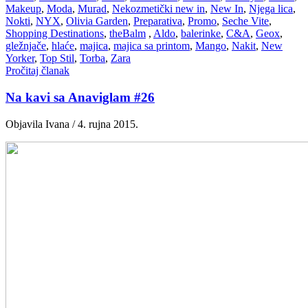
Makeup
,
Moda
,
Murad
,
Nekozmetički new in
,
New In
,
Njega lica
,
Nokti
,
NYX
,
Olivia Garden
,
Preparativa
,
Promo
,
Seche Vite
,
Shopping Destinations
,
theBalm
,
Aldo
,
balerinke
,
C&A
,
Geox
,
gležnjače
,
hlaće
,
majica
,
majica sa printom
,
Mango
,
Nakit
,
New
Yorker
,
Top Stil
,
Torba
,
Zara
Pročitaj članak
Na kavi sa Anaviglam #26
Objavila Ivana / 4. rujna 2015.