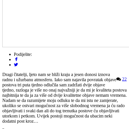
Podijelite:
Dragi čitatelji, ljeto nam se bliži kraju a jesen donosi iznova
22
radnu i užurbanu atmosferu. Iako sam najavila povratak objave
postova tri puta tjedno odlučila sam zadržati dvije objave
tjedno, razloga je više no onaj najvažniji je da mi je kvaliteta postova
najbitnija te da ja za više od dvije kvalitetne objave nemam vremena.
Nadam se da razumijete moju odluku te da mi istu ne zamjerate,
ukoliko se ostvari mogućnost za više slobodnog vremena ja ću rado
objavljivati i svaki dan ali do tog trenutka postove ću objavljivati
utorkom i petkom. Uvijek postoji mogućnost da ubacim neki
dodatni post kroz…