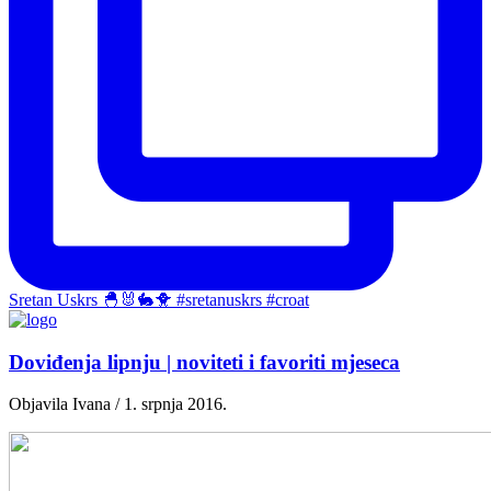
Sretan Uskrs 🐣🐰🐇🐥 #sretanuskrs #croat
Doviđenja lipnju | noviteti i favoriti mjeseca
Objavila Ivana / 1. srpnja 2016.