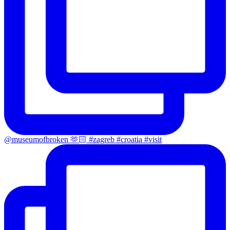
@museumofbroken 🫶🏻 #zagreb #croatia #visit