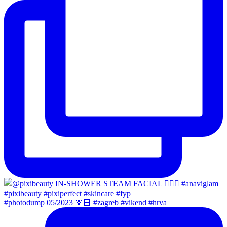
#photodump 05/2023 🫶🏻 #zagreb #vikend #hrva