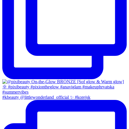
#kbeauty @littlewonderland_official ✨ #korejsk