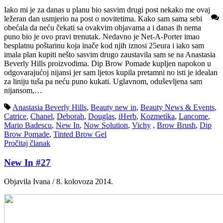
Iako mi je za danas u planu bio sasvim drugi post nekako me ovaj
ležeran dan usmjerio na post o novitetima. Kako sam sama sebi
obećala da neću čekati sa ovakvim objavama a i danas ih nema
puno bio je ovo pravi trenutak. Nedavno je Net-A-Porter imao
besplatnu poštarinu koja inače kod njih iznosi 25eura i iako sam
imala plan kupiti nešto sasvim drugo zaustavila sam se na Anastasia
Beverly Hills proizvodima. Dip Brow Pomade kupljen napokon u
odgovarajućoj nijansi jer sam ljetos kupila pretamni no isti je idealan
za liniju tuša pa neću puno kukati. Uglavnom, oduševljena sam
nijansom,…
Anastasia Beverly Hills
,
Beauty new in
,
Beauty News & Events
,
Catrice
,
Chanel
,
Deborah
,
Douglas
,
iHerb
,
Kozmetika
,
Lancome
,
Mario Badescu
,
New In
,
Now Solution
,
Vichy
,
Brow Brush
,
Dip
Brow Pomade
,
Tinted Brow Gel
Pročitaj članak
New In #27
Objavila Ivana / 8. kolovoza 2014.