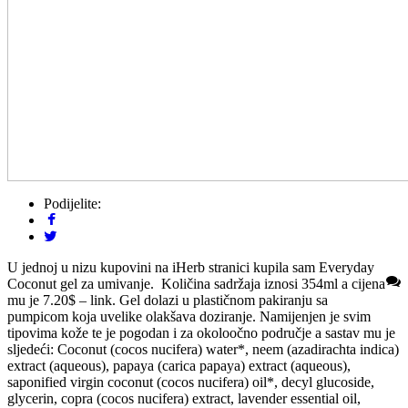
Podijelite:
U jednoj u nizu kupovini na iHerb stranici kupila sam Everyday
Coconut gel za umivanje. Količina sadržaja iznosi 354ml a cijena
mu je 7.20$ – link. Gel dolazi u plastičnom pakiranju sa
pumpicom koja uvelike olakšava doziranje. Namijenjen je svim
tipovima kože te je pogodan i za okoloočno područje a sastav mu je
sljedeći: Coconut (cocos nucifera) water*, neem (azadirachta indica)
extract (aqueous), papaya (carica papaya) extract (aqueous),
saponified virgin coconut (cocos nucifera) oil*, decyl glucoside,
glycerin, copra (cocos nucifera) extract, lavender essential oil,