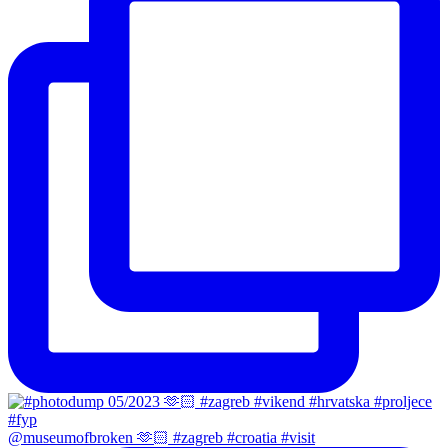
@museumofbroken 🫶🏻 #zagreb #croatia #visit