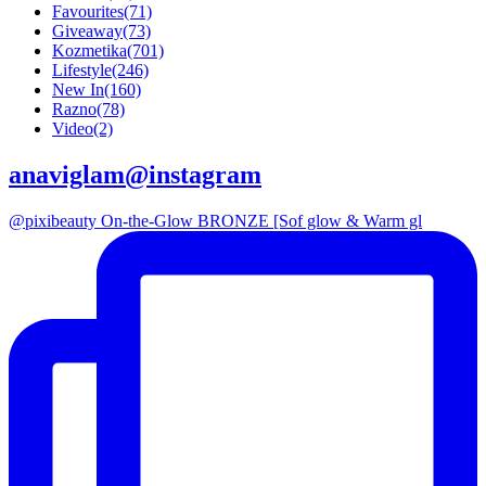
Favourites
(71)
Giveaway
(73)
Kozmetika
(701)
Lifestyle
(246)
New In
(160)
Razno
(78)
Video
(2)
anaviglam@instagram
@pixibeauty On-the-Glow BRONZE [Sof glow & Warm gl