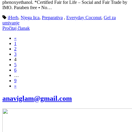
phenoxyethanol. *Certified Fair for Life – Social and Fair Trade by
IMO. Paraben free • No…
iHerb
,
Njega lica
,
Preparativa
,
Everyday Coconut
,
Gel za
umivanje
Pročitaj članak
«
1
2
3
4
5
6
…
9
»
anaviglam@gmail.com