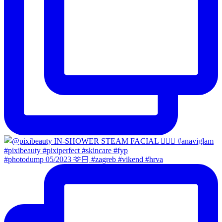
#photodump 05/2023 🫶🏻 #zagreb #vikend #hrva