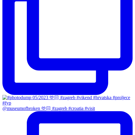
@museumofbroken 🫶🏻 #zagreb #croatia #visit