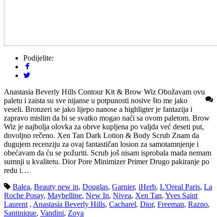
Podijelite:
Anastasia Beverly Hills Contour Kit & Brow Wiz Obožavam ovu
paletu i zaista su sve nijanse u potpunosti nosive što me jako
veseli. Bronzeri se jako lijepo nanose a highligter je fantazija i
zapravo mislim da bi se svatko mogao naći sa ovom paletom. Brow
Wiz je najbolja olovka za obrve kupljena po valjda već deseti put,
dovoljno rečeno. Xen Tan Dark Lotion & Body Scrub Znam da
dugujem recenziju za ovaj fantastičan losion za samotamnjenje i
obećavam da ću se požuriti. Scrub još nisam isprobala mada nemam
sumnji u kvalitetu. Dior Pore Minimizer Primer Drugo pakiranje po
redu i…
Balea
,
Beauty new in
,
Douglas
,
Garnier
,
iHerb
,
L'Oreal Paris
,
La
Roche Posay
,
Maybelline
,
New In
,
Nivea
,
Xen Tan
,
Yves Saint
Laurent
,
Anastasia Beverly Hills
,
Cacharel
,
Dior
,
Freeman
,
Razno
,
Santinique
,
Vandini
,
Zoya