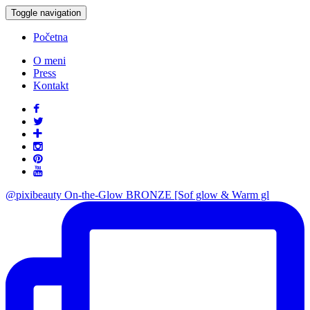
Toggle navigation
Početna
O meni
Press
Kontakt
@pixibeauty On-the-Glow BRONZE [Sof glow & Warm gl