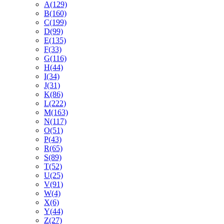
A
(129)
B
(160)
C
(199)
D
(99)
E
(135)
F
(33)
G
(116)
H
(44)
I
(34)
J
(31)
K
(86)
L
(222)
M
(163)
N
(117)
O
(51)
P
(43)
R
(65)
S
(89)
T
(52)
U
(25)
V
(91)
W
(4)
X
(6)
Y
(44)
Z
(27)