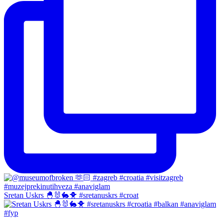
Sretan Uskrs 🐣🐰🐇🐥 #sretanuskrs #croat