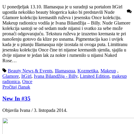
U ponedjeljak 13.10. Illamasqua je u suradnji sa portalom ItGirl
ugostila nekoliko beauty blogerica kako bi predstavili Nude
Glamore kolekciju kremastih ruževa i jesensku Once kolekciju.
Makeup radionicu vodila je Ivana Bilandžija – Billy. Nude Glamore
kolekcija sastoji se od sedam nude nijansi i svatko za sebe može
pronaći odgovarajuću. Tekstura ruževa je izuzetno kremasta te pri
nanošenju gotovo da klize po usnama. Pigmentacija kao i uvijek
kada je u pitanju Illamasqua nije izostala ni ovoga puta. Limitiranu
jesensku kolekciju Once čine tri nijanse kremastih sjenila, sjajila u
dvije nijanse te jedan lak za nokte i rumenilo u nijansi Naked
Rose…
Beauty News & Events
,
Illamasqua
,
Kozmetika
,
Makeup
,
Glamore
,
ItGirl
,
Ivana Bilandžija - Billy
,
Limited Edition
,
makeup
radionica
,
Once
Pročitaj članak
New In #35
Objavila Ivana / 3. listopada 2014.