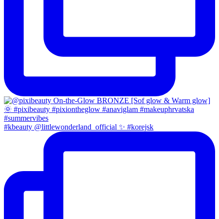
#kbeauty @littlewonderland_official ✨ #korejsk